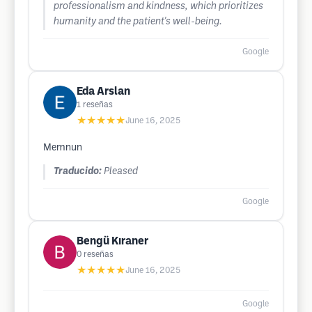
professionalism and kindness, which prioritizes
humanity and the patient's well-being.
Google
Eda Arslan
1
reseñas
★★★★★
June 16, 2025
Memnun
Traducido:
Pleased
Google
Bengü Kıraner
0
reseñas
★★★★★
June 16, 2025
Google