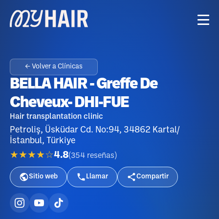
← Volver a Clínicas
BELLA HAIR - Greffe De
Cheveux- DHI-FUE
Hair transplantation clinic
Petroliş, Üsküdar Cd. No:94, 34862 Kartal/
İstanbul, Türkiye
★★★★☆
4.8
(
354
reseñas
)
Sitio web
Llamar
Compartir