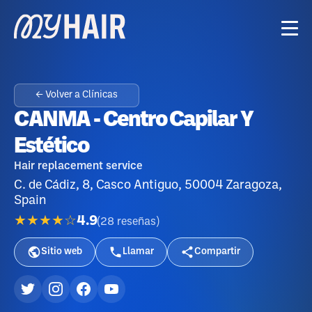
← Volver a Clínicas
CANMA - Centro Capilar Y
Estético
Hair replacement service
C. de Cádiz, 8, Casco Antiguo, 50004 Zaragoza,
Spain
★★★★☆
4.9
(
28
reseñas
)
Sitio web
Llamar
Compartir