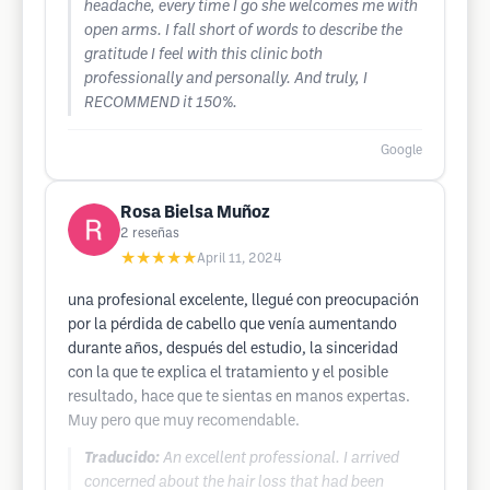
headache, every time I go she welcomes me with
open arms. I fall short of words to describe the
gratitude I feel with this clinic both
professionally and personally. And truly, I
RECOMMEND it 150%.
Google
Rosa Bielsa Muñoz
2
reseñas
★★★★★
April 11, 2024
una profesional excelente, llegué con preocupación
por la pérdida de cabello que venía aumentando
durante años, después del estudio, la sinceridad
con la que te explica el tratamiento y el posible
resultado, hace que te sientas en manos expertas.
Muy pero que muy recomendable.
Traducido:
An excellent professional. I arrived
concerned about the hair loss that had been