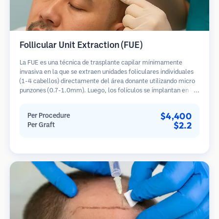
Follicular Unit Extraction (FUE)
La FUE es una técnica de trasplante capilar mínimamente
invasiva en la que se extraen unidades foliculares individuales
(1-4 cabellos) directamente del área donante utilizando micro
punzones (0.7-1.0mm). Luego, los folículos se implantan en las
áreas receptoras de calvicie. Este método deja cicatrices
diminutas y apenas visibles, y permite una curación más rápida
$4,400
Per Procedure
en comparación con los métodos de extracción de tiras.
$2.2
Per Graft