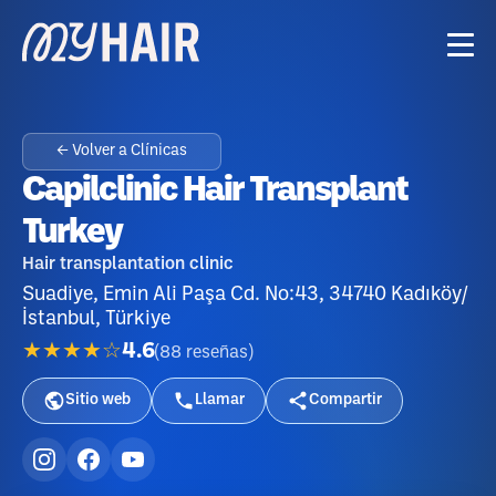
← Volver a Clínicas
Capilclinic Hair Transplant
Turkey
Hair transplantation clinic
Suadiye, Emin Ali Paşa Cd. No:43, 34740 Kadıköy/
İstanbul, Türkiye
★★★★☆
4.6
(
88
reseñas
)
Sitio web
Llamar
Compartir