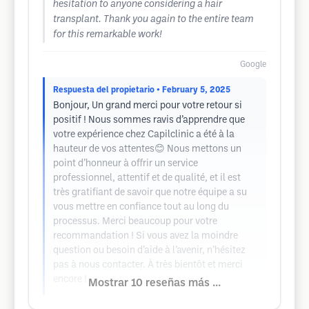
hesitation to anyone considering a hair
transplant. Thank you again to the entire team
for this remarkable work!
Google
Respuesta del propietario
• February 5, 2025
Bonjour, Un grand merci pour votre retour si
positif ! Nous sommes ravis d’apprendre que
votre expérience chez Capilclinic a été à la
hauteur de vos attentes😊 Nous mettons un
point d’honneur à offrir un service
professionnel, attentif et de qualité, et il est
très gratifiant de savoir que notre équipe a su
vous mettre en confiance tout au long du
processus. Merci beaucoup pour votre
recommandation ! Si vous avez la moindre
question ou besoin d’aide à l’avenir, n’hésitez
pas à nous contacter. À très bientôt et merci
encore !
Mostrar 10 reseñas más ...