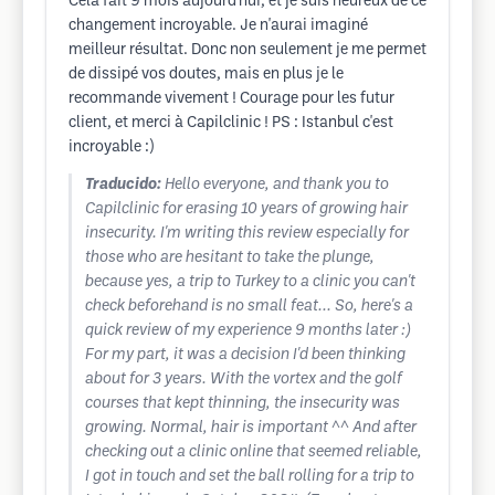
Cela fait 9 mois aujourd'hui, et je suis heureux de ce
changement incroyable. Je n'aurai imaginé
meilleur résultat. Donc non seulement je me permet
de dissipé vos doutes, mais en plus je le
recommande vivement ! Courage pour les futur
client, et merci à Capilclinic ! PS : Istanbul c'est
incroyable :)
Traducido:
Hello everyone, and thank you to
Capilclinic for erasing 10 years of growing hair
insecurity. I'm writing this review especially for
those who are hesitant to take the plunge,
because yes, a trip to Turkey to a clinic you can't
check beforehand is no small feat... So, here's a
quick review of my experience 9 months later :)
For my part, it was a decision I'd been thinking
about for 3 years. With the vortex and the golf
courses that kept thinning, the insecurity was
growing. Normal, hair is important ^^ And after
checking out a clinic online that seemed reliable,
I got in touch and set the ball rolling for a trip to