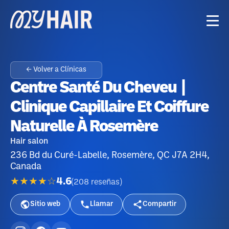
← Volver a Clínicas
Centre Santé Du Cheveu |
Clinique Capillaire Et Coiffure
Naturelle À Rosemère
Hair salon
236 Bd du Curé-Labelle, Rosemère, QC J7A 2H4,
Canada
★★★★☆
4.6
(
208
reseñas
)
Sitio web
Llamar
Compartir