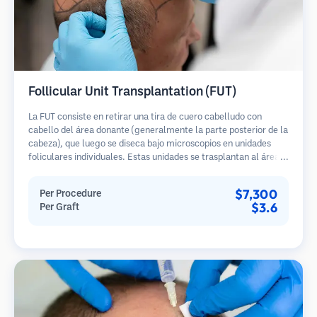
Follicular Unit Transplantation (FUT)
La FUT consiste en retirar una tira de cuero cabelludo con
cabello del área donante (generalmente la parte posterior de la
cabeza), que luego se diseca bajo microscopios en unidades
foliculares individuales. Estas unidades se trasplantan al área
receptora. Este método generalmente produce más injertos en
una sola sesión, pero deja una cicatriz lineal.
$7,300
Per Procedure
$3.6
Per Graft