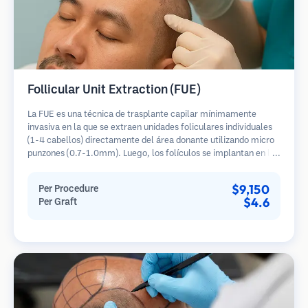
Follicular Unit Extraction (FUE)
La FUE es una técnica de trasplante capilar mínimamente
invasiva en la que se extraen unidades foliculares individuales
(1-4 cabellos) directamente del área donante utilizando micro
punzones (0.7-1.0mm). Luego, los folículos se implantan en las
áreas receptoras de calvicie. Este método deja cicatrices
diminutas y apenas visibles, y permite una curación más rápida
$9,150
Per Procedure
en comparación con los métodos de extracción de tiras.
$4.6
Per Graft