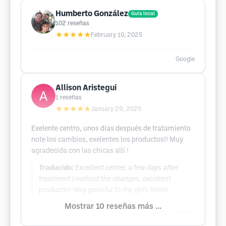
Humberto González
Guía local
102
reseñas
★★★★★
February 10, 2025
Google
Allison Aristegui
1
reseñas
★★★★★
January 29, 2025
Exelente centro, unos días después de tratamiento
note los cambios, exelentes los productos!! Muy
agradecida con las chicas allí !
Traducido:
Excellent center, a few days after
treatment I noticed the changes, excellent
products!! Very grateful to the girls there!
Mostrar 10 reseñas más ...
Google