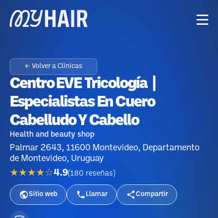
← Volver a Clínicas
Centro EVE Tricología |
Especialistas En Cuero
Cabelludo Y Cabello
Health and beauty shop
Palmar 2643, 11600 Montevideo, Departamento
de Montevideo, Uruguay
★★★★☆
4.9
(
180
reseñas
)
Sitio web
Llamar
Compartir