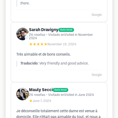
there.
Google
Sarah Dravigny
Guía local
26
reseñas
• Visitado enVisited in November
2024
★★★★★
November 19, 2024
Très aimable et de bons conseils.
Traducido:
Very friendly and good advice.
Google
Mauly Secci
Guía local
26
reseñas
• Visitado enVisited in June 2024
★
June 7, 2024
Je déconseille totalement cette dame est venue à
domicile, Elle n’était pas aimable du tout, et nous a