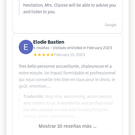
hesitation, Mrs. Claisse will be able to advise you
and listen to you.
Google
Elodie Bastien
4
reseñas
• Visitado enVisited in February 2023
★★★★★
February 15, 2023
Tres belle personne accueillante, chaleureuse et a
notre ecoute. Un travail formidable et professionnel
qui nous conseille très bien en tous pour le choix, le
goût, entretien....
Traducido:
Very nice, welcoming, warm person
who listens to us. A wonderful and professional
job who advises us very well in everything for
choice, taste, maintenance....
Mostrar 10 reseñas más ...
Google