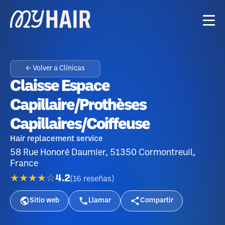
← Volver a Clínicas
Claisse Espace
Capillaire/Prothèses
Capillaires/coiffeuse
Hair replacement service
58 Rue Honoré Daumier, 51350 Cormontreuil,
France
★★★★☆
4.2
(
16
reseñas
)
Sitio web
Llamar
Compartir