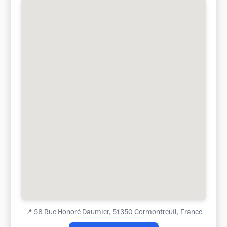
📍
58 Rue Honoré Daumier, 51350 Cormontreuil, France