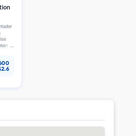
tion
antador
a
ulos
ptores
rece un
,600
lo de
$2.6