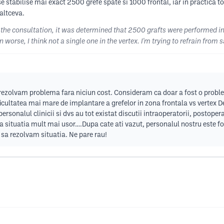
stabilise mai exact 2500 grefe spate si 1000 frontal, iar in practica tot
 altceva.
 the consultation, it was determined that 2500 grafts were performed in 
worse, I think not a single one in the vertex. I'm trying to refrain from 
 rezolvam problema fara niciun cost. Consideram ca doar a fost o proble
icultatea mai mare de implantare a grefelor in zona frontala vs vertex 
sonalul clinicii si dvs au tot existat discutii intraoperatorii, postopera
a situatia mult mai usor….Dupa cate ati vazut, personalul nostru este fo
 sa rezolvam situatia. Ne pare rau!