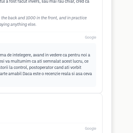
ul a fost facut invers, sau mai rau chiar, cred ca
the back and 1000 in the front, and in practice
saying anything else.
Google
ma de intelegere, avand in vedere ca pentru noi a
Desi va multumim ca ati semnalat acest lucru, ce
torii la control, postoperator cand ati vorbit
arte amabil Daca este o recenzie reala si asa ceva
Google