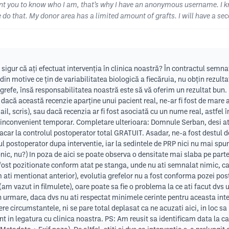
 want you to know who I am, that’s why I have an anonymous username. I k
 me do that. My donor area has a limited amount of grafts. I will have a sec
 sigur că ați efectuat intervenția în clinica noastră? În contractul semn
in motive ce țin de variabilitatea biologică a fiecăruia, nu obțin rezulta
refe, însă responsabilitatea noastră este să vă oferim un rezultat bun. 
că această recenzie aparține unui pacient real, ne-ar fi fost de mare a
l, scris), sau dacă recenzia ar fi fost asociată cu un nume real, astfel
t inconvenient temporar. Completare ulterioara: Domnule Serban, desi at
 macar la controlul postoperator total GRATUIT. Asadar, ne-a fost destul 
ul postoperator dupa interventie, iar la sedintele de PRP nici nu mai spu
ronic, nu?) In poza de aici se poate observa o densitate mai slaba pe pa
fost pozitionate conform atat pe stanga, unde nu ati semnalat nimic, ca
m ati mentionat anterior), evolutia grefelor nu a fost conforma pozei pos
m vazut in filmulete), oare poate sa fie o problema la ce ati facut dvs ult
rin urmare, daca dvs nu ati respectat minimele cerinte pentru aceasta i
ere circumstantele, ni se pare total deplasat ca ne acuzati aici, in loc sa 
ient in legatura cu clinica noastra. PS: Am reusit sa identificam data la c