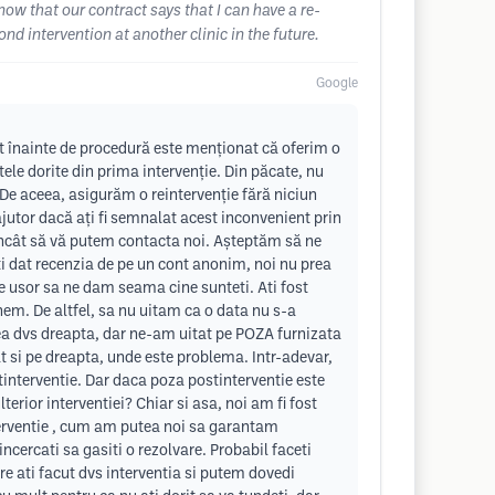
now that our contract says that I can have a re-
ond intervention at another clinic in the future.
Google
at înainte de procedură este menționat că oferim o
tele dorite din prima intervenție. Din păcate, nu
De aceea, asigurăm o reintervenție fără niciun
jutor dacă ați fi semnalat acest inconvenient prin
 încât să vă putem contacta noi. Așteptăm să ne
i dat recenzia de pe un cont anonim, noi nu prea
de usor sa ne dam seama cine sunteti. Ati fost
nem. De altfel, sa nu uitam ca o data nu s-a
rtea dvs dreapta, dar ne-am uitat pe POZA furnizata
t si pe dreapta, unde este problema. Intr-adevar,
tinterventie. Dar daca poza postinterventie este
erior interventiei? Chiar si asa, noi am fi fost
nterventie , cum am putea noi sa garantam
incercati sa gasiti o rezolvare. Probabil faceti
are ati facut dvs interventia si putem dovedi