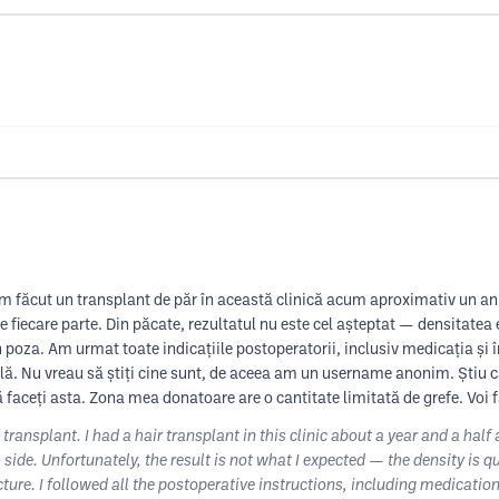
Am făcut un transplant de păr în această clinică acum aproximativ un an 
 fiecare parte. Din păcate, rezultatul nu este cel așteptat — densitatea e
n poza. Am urmat toate indicațiile postoperatorii, inclusiv medicația și î
eală. Nu vreau să știți cine sunt, de aceea am un username anonim. Știu c
 faceți asta. Zona mea donatoare are o cantitate limitată de grefe. Voi fac
e transplant. I had a hair transplant in this clinic about a year and a hal
side. Unfortunately, the result is not what I expected — the density is qui
cture. I followed all the postoperative instructions, including medication