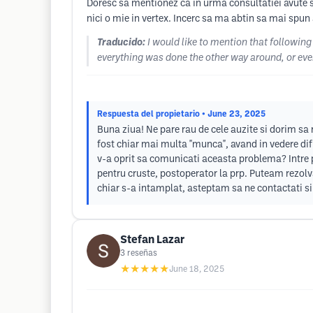
Doresc sa mentionez ca in urma consultatiei avute se 
nici o mie in vertex. Incerc sa ma abtin sa mai spun
Traducido:
I would like to mention that following
everything was done the other way around, or even 
Respuesta del propietario
• June 23, 2025
Buna ziua! Ne pare rau de cele auzite si dorim sa
fost chiar mai multa "munca", avand in vedere dif
v-a oprit sa comunicati aceasta problema? Intre per
pentru cruste, postoperator la prp. Puteam rezolv
chiar s-a intamplat, asteptam sa ne contactati si
Stefan Lazar
3
reseñas
★★★★★
June 18, 2025