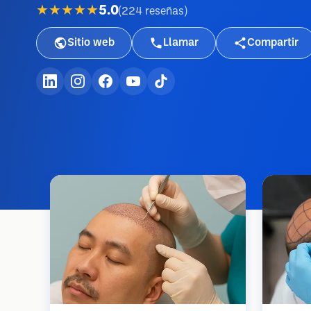
★★★★★
5.0
(
224
reseñas
)
Sitio web
Llamar
Compartir