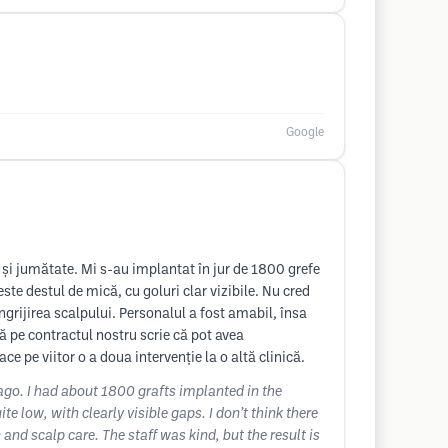
Google
și jumătate. Mi s-au implantat în jur de 1800 grefe
ste destul de mică, cu goluri clar vizibile. Nu cred
ngrijirea scalpului. Personalul a fost amabil, însa
ă pe contractul nostru scrie că pot avea
e pe viitor o a doua intervenție la o altă clinică.
f ago. I had about 1800 grafts implanted in the
te low, with clearly visible gaps. I don’t think there
 and scalp care. The staff was kind, but the result is