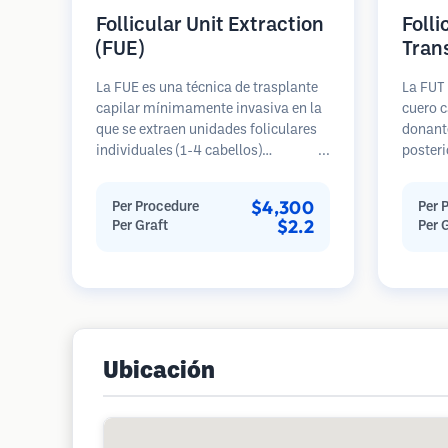
Follicular Unit Extraction
Folli
(FUE)
Tran
La FUE es una técnica de trasplante
La FUT 
capilar mínimamente invasiva en la
cuero c
que se extraen unidades foliculares
donante
individuales (1-4 cabellos)
posteri
directamente del área donante
diseca
utilizando micro punzones (0.7-
unidade
$4,300
Per Procedure
Per 
1.0mm). Luego, los folículos se
Estas u
$2.2
Per Graft
Per 
implantan en las áreas receptoras de
área re
calvicie. Este método deja cicatrices
genera
diminutas y apenas visibles, y
en una 
permite una curación más rápida en
cicatriz
comparación con los métodos de
extracción de tiras.
Ubicación