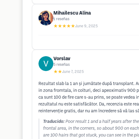
Mihailescu Alina
1
reseñas
★★★★★
June 9, 2025
Vorslav
5
reseñas
★★
June 7, 2025
Rezultat slab la 1 an și jumătate după transplant. 
in zona fromtala, in colturi, deci apeoximativ 900 pe
ca sunt 100 de fire care s-au prins, se poate vedea i
rezultatul nu este satisfăcător. Da, recenzia este r
reintervenție gratis, dar nu am încredere să vă las să
Traducido:
Poor result 1 and a half years after th
frontal area, in the corners, so about 900 on each 
are 100 hairs that got stuck, you can see in the pi