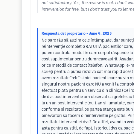
not satisfactory. Yes, the review is real. I don’t
intervention for free, but I don’t trust you to let
Respuesta del propietario
• June 4, 2025
Ne pare rău să auzim cele întâmplate, dar sunteți
reintervenție complet GRATUITĂ pacienților care, d
putem controla modul în care corpul răspunde la g
cost suplimentar pentru dumneavoastră. Așadar, da
orice metodă de contact (telefon, WhatsApp, e-mai
scrieți pentru a putea rezolva cât mai rapid aces
avem rezultate "rele" si nici pacienti care nu vin
singurul nostru pacient care NU a venit la control
efectuat plata pentru un servicu din clinica (Ce i
de dvs postinterventie am observat ca grefele au 
la un an post interventie (nu 1 an si jumatate, cu
conforma si rezultatul pe partea stanga este bun (a
binevoitori sa facem o reinterventie pe gratis. P
rezultatul interventiei dvs? De altfel, avand in ved
asta pentru ca stiti, de fapt, istoricul dvs ca pac