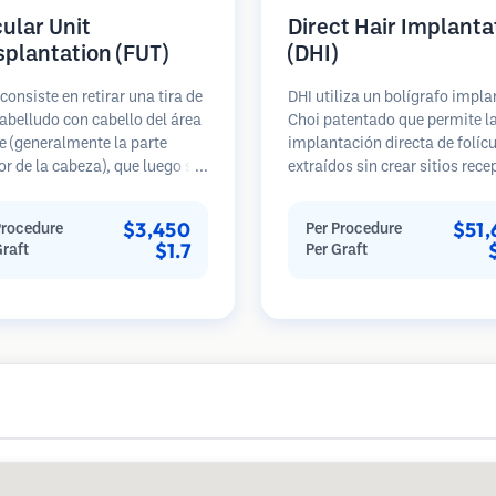
cular Unit
Direct Hair Implanta
splantation (FUT)
(DHI)
consiste en retirar una tira de
DHI utiliza un bolígrafo impl
abelludo con cabello del área
Choi patentado que permite l
 (generalmente la parte
implantación directa de folíc
or de la cabeza), que luego se
extraídos sin crear sitios rece
 bajo microscopios en
de antemano. Esta técnica of
s foliculares individuales.
control más preciso sobre la
$3,450
$51
Procedure
Per Procedure
nidades se trasplantan al
profundidad, dirección y ángu
$1.7
Graft
Per Graft
ceptora. Este método
los cabellos implantados,
lmente produce más injertos
potencialmente brindando
sola sesión, pero deja una
resultados más densos y una
 lineal.
curación más rápida.