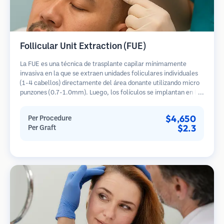
Follicular Unit Extraction (FUE)
La FUE es una técnica de trasplante capilar mínimamente
invasiva en la que se extraen unidades foliculares individuales
(1-4 cabellos) directamente del área donante utilizando micro
punzones (0.7-1.0mm). Luego, los folículos se implantan en las
áreas receptoras de calvicie. Este método deja cicatrices
diminutas y apenas visibles, y permite una curación más rápida
$4,650
Per Procedure
en comparación con los métodos de extracción de tiras.
$2.3
Per Graft