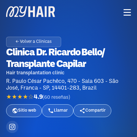
← Volver a Clínicas
Clinica Dr. Ricardo Bello/
Transplante Capilar
Hair transplantation clinic
R. Paulo César Pachêco, 470 - Sala 603 - São
José, Franca - SP, 14401-283, Brazil
★★★★☆
4.9
(
60
reseñas
)
Sitio web
Llamar
Compartir