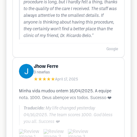
procedure is long, but I hardly felt a thing, thanks
to the quality of the care I received. The staff was
always attentive to the smallest details. If
anyone is thinking about having this procedure,
they certainly won't find a better place than the
clinic of my friend, Dr. Ricardo Belo."
Google
Jhow Ferre
3
reseñas
★★★★★
April 17, 2025
Minha vida mudou ontem 16/04/2025. A equipe
nota. 1000. Deus abençoe vcs todos. Sucesso ❤️
Traducido:
My life changed yesterday
04/16/2025. The team scores 1000. God bless
you all. Success ❤️