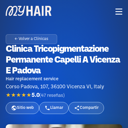
← Volver a Clínicas
Clinica Tricopigmentazione
Permanente Capelli A Vicenza
E Padova
Hair replacement service
Corso Padova, 107, 36100 Vicenza VI, Italy
★★★★★
5.0
(
47
reseñas
)
Sitio web
Llamar
Compartir