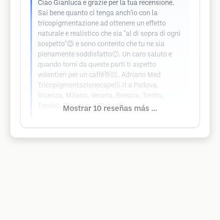
Ciao Gianluca e grazie per la tua recensione.
Sai bene quanto ci tenga anch'io con la
tricopigmentazione ad ottenere un effetto
naturale e realistico che sia "al di sopra di ogni
sospetto"😉 e sono contento che tu ne sia
pienamente soddisfatto🙂. Un caro saluto e
quando torni da queste parti ti aspetto
volentieri per un caffè👋🏻. Adriano Med
Tricopigmentazionecapelli.it a Padova,
Vicenza, Milano, Verona, Brescia, Trento,
Treviso, Piacenza e Chiasso
Mostrar 10 reseñas más ...