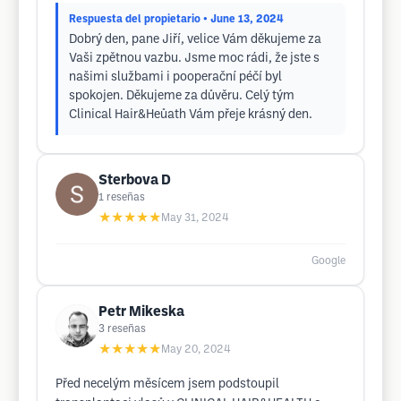
Respuesta del propietario
• June 13, 2024
Dobrý den, pane Jiří, velice Vám děkujeme za
Vaši zpětnou vazbu. Jsme moc rádi, že jste s
našimi službami i pooperační péčí byl
spokojen. Děkujeme za důvěru. Celý tým
Clinical Hair&Heůath Vám přeje krásný den.
Sterbova D
1
reseñas
★★★★★
May 31, 2024
Google
Petr Mikeska
3
reseñas
★★★★★
May 20, 2024
Před necelým měsícem jsem podstoupil