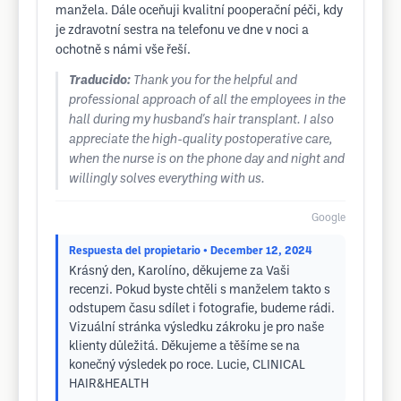
manžela. Dále oceňuji kvalitní pooperační péči, kdy
je zdravotní sestra na telefonu ve dne v noci a
ochotně s námi vše řeší.
Traducido:
Thank you for the helpful and
professional approach of all the employees in the
hall during my husband's hair transplant. I also
appreciate the high-quality postoperative care,
when the nurse is on the phone day and night and
willingly solves everything with us.
Google
Respuesta del propietario
• December 12, 2024
Krásný den, Karolíno, děkujeme za Vaši
recenzi. Pokud byste chtěli s manželem takto s
odstupem času sdílet i fotografie, budeme rádi.
Vizuální stránka výsledku zákroku je pro naše
klienty důležitá. Děkujeme a těšíme se na
konečný výsledek po roce. Lucie, CLINICAL
HAIR&HEALTH