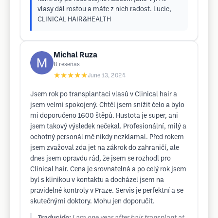
vlasy dál rostou a máte z nich radost. Lucie,
CLINICAL HAIR&HEALTH
Michal Ruza
8
reseñas
★★★★★
June 13, 2024
Jsem rok po transplantaci vlasů v Clinical hair a
jsem velmi spokojený. Chtěl jsem snížit čelo a bylo
mi doporučeno 1600 štěpů. Hustota je super, ani
jsem takový výsledek nečekal. Profesionální, milý a
ochotný personál mě nikdy nezklamal. Před rokem
jsem zvažoval zda jet na zákrok do zahraničí, ale
dnes jsem opravdu rád, že jsem se rozhodl pro
Clinical hair. Cena je srovnatelná a po celý rok jsem
byl s klinikou v kontaktu a docházel jsem na
pravidelné kontroly v Praze. Servis je perfektní a se
skutečnými doktory. Mohu jen doporučit.