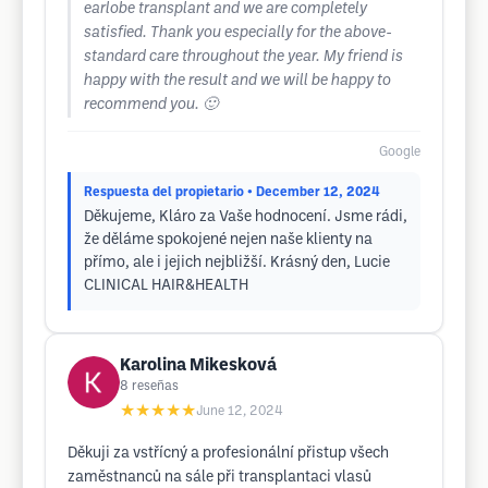
earlobe transplant and we are completely
satisfied. Thank you especially for the above-
standard care throughout the year. My friend is
happy with the result and we will be happy to
recommend you. 🙂
Google
Respuesta del propietario
• December 12, 2024
Děkujeme, Kláro za Vaše hodnocení. Jsme rádi,
že děláme spokojené nejen naše klienty na
přímo, ale i jejich nejbližší. Krásný den, Lucie
CLINICAL HAIR&HEALTH
Karolina Mikesková
8
reseñas
★★★★★
June 12, 2024
Děkuji za vstřícný a profesionální přistup všech
zaměstnanců na sále při transplantaci vlasů