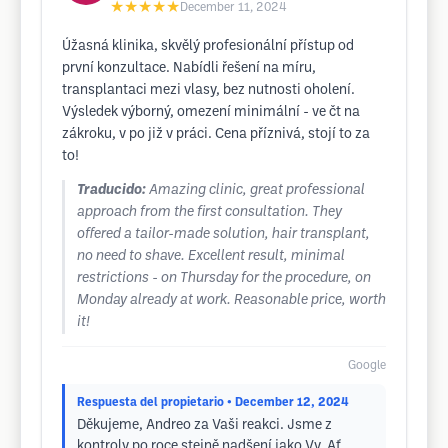
★★★★★
December 11, 2024
Úžasná klinika, skvělý profesionální přístup od
první konzultace. Nabídli řešení na míru,
transplantaci mezi vlasy, bez nutnosti oholení.
Výsledek výborný, omezení minimální - ve čt na
zákroku, v po již v práci. Cena příznivá, stojí to za
to!
Traducido:
Amazing clinic, great professional
approach from the first consultation. They
offered a tailor-made solution, hair transplant,
no need to shave. Excellent result, minimal
restrictions - on Thursday for the procedure, on
Monday already at work. Reasonable price, worth
it!
Google
Respuesta del propietario
• December 12, 2024
Děkujeme, Andreo za Vaši reakci. Jsme z
kontroly po roce stejně nadšení jako Vy. Ať