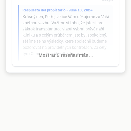
Respuesta del propietario
• June 13, 2024
Krásný den, Petře, velice Vám děkujeme za Vaši
zpětnou vazbu. Vážíme si toho, že jste si pro
zákrok transplantace vlasů vybral právě naši
kliniku a s celým průběhem jste byl spokojený.
Těšíme se na výsledky, které společně budeme
pozorovat na pravidelných kontrolách. Za celý
tým Clinical Hair&Health, Veronika
Mostrar 9 reseñas más ...