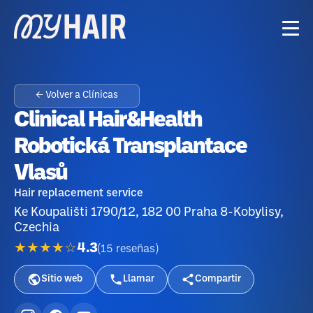
← Volver a Clínicas
Clinical Hair&Health
Robotická Transplantace
Vlasů
Hair replacement service
Ke Koupališti 1790/12, 182 00 Praha 8-Kobylisy,
Czechia
★★★★☆
4.3
(
15
reseñas
)
Sitio web
Llamar
Compartir