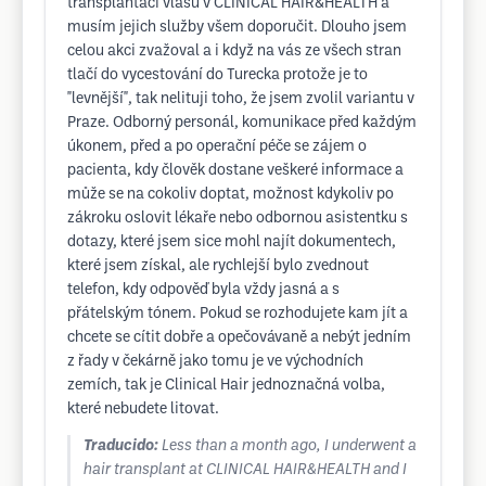
transplantaci vlasů v CLINICAL HAIR&HEALTH a
musím jejich služby všem doporučit. Dlouho jsem
celou akci zvažoval a i když na vás ze všech stran
tlačí do vycestování do Turecka protože je to
"levnější", tak nelituji toho, že jsem zvolil variantu v
Praze. Odborný personál, komunikace před každým
úkonem, před a po operační péče se zájem o
pacienta, kdy člověk dostane veškeré informace a
může se na cokoliv doptat, možnost kdykoliv po
zákroku oslovit lékaře nebo odbornou asistentku s
dotazy, které jsem sice mohl najít dokumentech,
které jsem získal, ale rychlejší bylo zvednout
telefon, kdy odpověď byla vždy jasná a s
přátelským tónem. Pokud se rozhodujete kam jít a
chcete se cítit dobře a opečovávaně a nebýt jedním
z řady v čekárně jako tomu je ve východních
zemích, tak je Clinical Hair jednoznačná volba,
které nebudete litovat.
Traducido:
Less than a month ago, I underwent a
hair transplant at CLINICAL HAIR&HEALTH and I