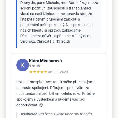
Dobrý dn, pane Michale, moc Vám děkujeme za
sdílení pozitivní zkušenosti s transplantací
vlasů na naší klinice. Jsme opravdu rádi, že
jste byl s celým průběhem zákroku a
pooperační péčí spokojený. Na spokojenosti
našich klientů si opravdu zakládáme.
Děkujeme za důvěru a přejeme krásný den.
Veronika, Clinical Hair&Health
Klára Měchurová
4
reseñas
★★★★★
June 13, 2024
Rok od transplantace koutů mého přítele a jsme
naprosto spokojeni. Děkujeme především za
nadstandardní péči během celého roku. Přítel je
spokojený s výsledkem a budeme vás rádi
doporučovat. 🙂
Traducido:
It's been a year since my friend's