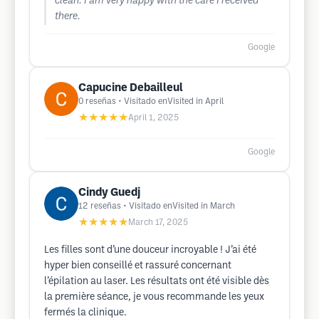
clean. I am very happy with the care I received
there.
Google
Capucine Debailleul
0
reseñas
• Visitado enVisited in April
★★★★★
April 1, 2025
Google
Cindy Guedj
12
reseñas
• Visitado enVisited in March
★★★★★
March 17, 2025
Les filles sont d’une douceur incroyable ! J’ai été
hyper bien conseillé et rassuré concernant
l’épilation au laser. Les résultats ont été visible dès
la première séance, je vous recommande les yeux
fermés la clinique.