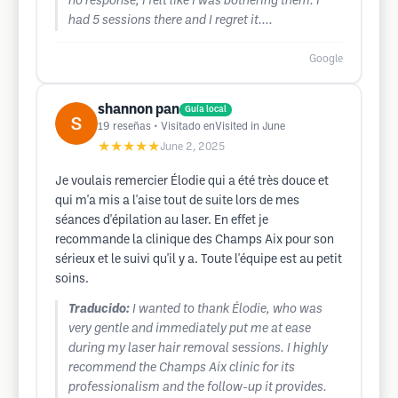
no response, I felt like I was bothering them. I
had 5 sessions there and I regret it....
Google
shannon pan
Guía local
19
reseñas
• Visitado enVisited in June
★★★★★
June 2, 2025
Je voulais remercier Élodie qui a été très douce et
qui m'a mis a l'aise tout de suite lors de mes
séances d'épilation au laser. En effet je
recommande la clinique des Champs Aix pour son
sérieux et le suivi qu'il y a. Toute l'équipe est au petit
soins.
Traducido:
I wanted to thank Élodie, who was
very gentle and immediately put me at ease
during my laser hair removal sessions. I highly
recommend the Champs Aix clinic for its
professionalism and the follow-up it provides.