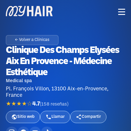
← Volver a Clínicas
Clinique Des Champs Elysées
Aix En Provence - Médecine
Esthétique
Medical spa
Pl. François Villon, 13100 Aix-en-Provence,
France
★★★★☆
4.7
(
158
reseñas
)
Sitio web
Llamar
Compartir