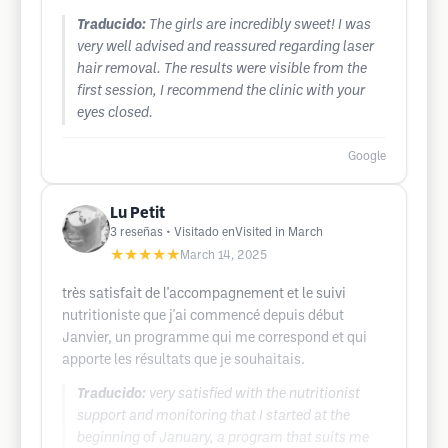
Traducido:
The girls are incredibly sweet! I was
very well advised and reassured regarding laser
hair removal. The results were visible from the
first session, I recommend the clinic with your
eyes closed.
Google
Lu Petit
3
reseñas
• Visitado enVisited in March
★★★★★
March 14, 2025
très satisfait de l'accompagnement et le suivi
nutritioniste que j'ai commencé depuis début
Janvier, un programme qui me correspond et qui
apporte les résultats que je souhaitais.
Traducido:
very satisfied with the nutritionist
support and monitoring that I started at the
beginning of January, a program that suits me