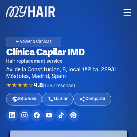
← Volver a Clínicas
Clínica Capilar IMD
Hair replacement service
Av. de la Constitucion, 8, local 1º Plta, 28931
Móstoles, Madrid, Spain
★★★★☆
4.8
(
1097
reseñas
)
Sitio web
Llamar
Compartir