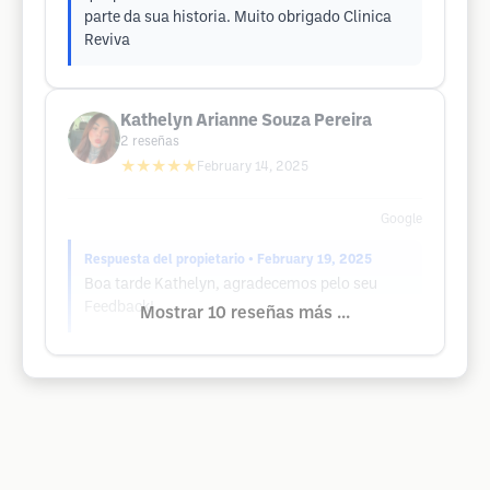
parte da sua historia. Muito obrigado Clinica
Reviva
Kathelyn Arianne Souza Pereira
2
reseñas
★★★★★
February 14, 2025
Google
Respuesta del propietario
• February 19, 2025
Boa tarde Kathelyn, agradecemos pelo seu
Feedback!
Mostrar 10 reseñas más ...