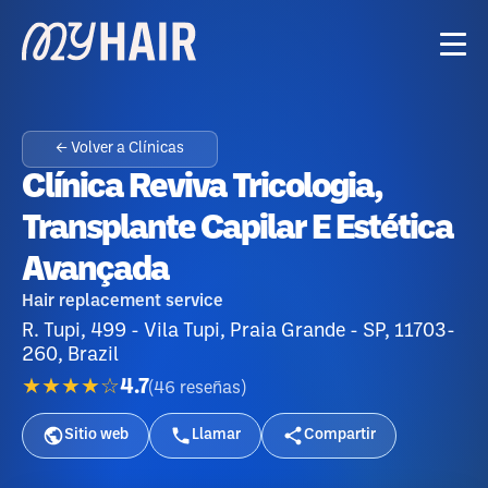
← Volver a Clínicas
Clínica Reviva Tricologia,
Transplante Capilar E Estética
Avançada
Hair replacement service
R. Tupi, 499 - Vila Tupi, Praia Grande - SP, 11703-
260, Brazil
★★★★☆
4.7
(
46
reseñas
)
Sitio web
Llamar
Compartir