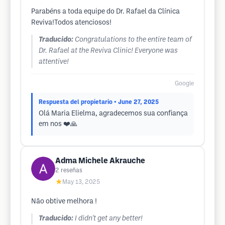
Parabéns a toda equipe do Dr. Rafael da Clínica
Reviva!Todos atenciosos!
Traducido:
Congratulations to the entire team of
Dr. Rafael at the Reviva Clinic! Everyone was
attentive!
Google
Respuesta del propietario
• June 27, 2025
Olá Maria Elielma, agradecemos sua confiança
em nos ❤️🙏
Adma Michele Akrauche
2
reseñas
★
May 13, 2025
Não obtive melhora !
Traducido:
I didn't get any better!