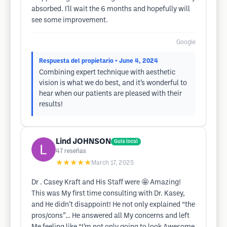
absorbed. I'll wait the 6 months and hopefully will
see some improvement.
Google
Respuesta del propietario
• June 4, 2024
Combining expert technique with aesthetic
vision is what we do best, and it’s wonderful to
hear when our patients are pleased with their
results!
Lind JOHNSON
Guía local
47
reseñas
★★★★★
March 17, 2025
Dr . Casey Kraft and His Staff were 🤩 Amazing!
This was My first time consulting with Dr. Kasey,
and He didn’t disappoint! He not only explained “the
pros/cons”… He answered all My concerns and left