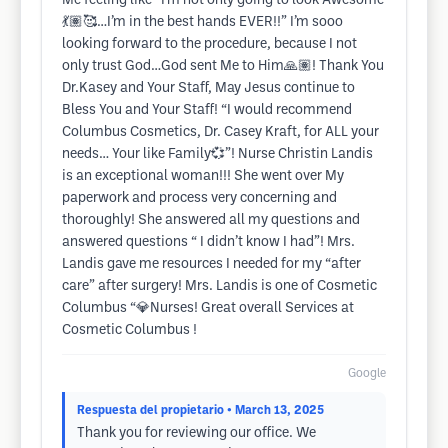
Me feeling like “I’m not only going to look Awesome
💃🏽🥰…I’m in the best hands EVER!!” I’m sooo
looking forward to the procedure, because I not
only trust God…God sent Me to Him🙏🏽! Thank You
Dr.Kasey and Your Staff, May Jesus continue to
Bless You and Your Staff! “I would recommend
Columbus Cosmetics, Dr. Casey Kraft, for ALL your
needs… Your like Family💞”! Nurse Christin Landis
is an exceptional woman!!! She went over My
paperwork and process very concerning and
thoroughly! She answered all my questions and
answered questions “ I didn’t know I had”! Mrs.
Landis gave me resources I needed for my “after
care” after surgery! Mrs. Landis is one of Cosmetic
Columbus “💎Nurses! Great overall Services at
Cosmetic Columbus !
Google
Respuesta del propietario
• March 13, 2025
Thank you for reviewing our office. We