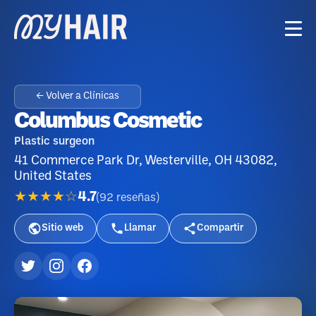
← Volver a Clínicas
Columbus Cosmetic
Plastic surgeon
41 Commerce Park Dr, Westerville, OH 43082,
United States
★★★★☆
4.7
(
92
reseñas
)
Sitio web
Llamar
Compartir