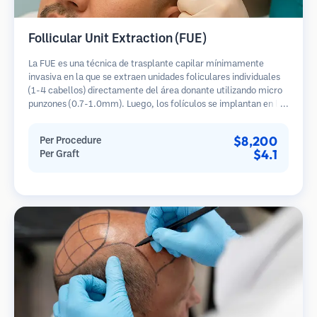
Follicular Unit Extraction (FUE)
La FUE es una técnica de trasplante capilar mínimamente
invasiva en la que se extraen unidades foliculares individuales
(1-4 cabellos) directamente del área donante utilizando micro
punzones (0.7-1.0mm). Luego, los folículos se implantan en las
áreas receptoras de calvicie. Este método deja cicatrices
diminutas y apenas visibles, y permite una curación más rápida
$8,200
Per Procedure
en comparación con los métodos de extracción de tiras.
$4.1
Per Graft