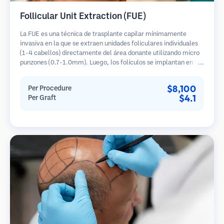
Follicular Unit Extraction (FUE)
La FUE es una técnica de trasplante capilar mínimamente
invasiva en la que se extraen unidades foliculares individuales
(1-4 cabellos) directamente del área donante utilizando micro
punzones (0.7-1.0mm). Luego, los folículos se implantan en las
áreas receptoras de calvicie. Este método deja cicatrices
diminutas y apenas visibles, y permite una curación más rápida
$8,100
Per Procedure
en comparación con los métodos de extracción de tiras.
$4.1
Per Graft