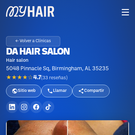
← Volver a Clínicas
DA HAIR SALON
Hair salon
5048 Pinnacle Sq, Birmingham, AL 35235
★★★★☆
4.7
(
33
reseñas
)
Sitio web
Llamar
Compartir