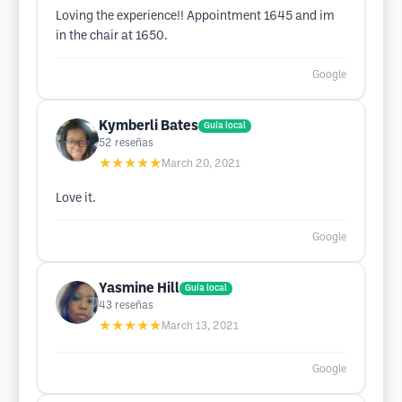
Loving the experience!! Appointment 1645 and im
in the chair at 1650.
Google
Kymberli Bates
Guía local
52
reseñas
★★★★★
March 20, 2021
Love it.
Google
Yasmine Hill
Guía local
43
reseñas
★★★★★
March 13, 2021
Google