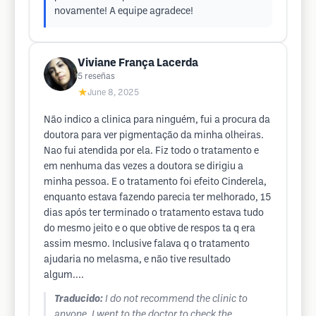
novamente! A equipe agradece!
Viviane França Lacerda
5
reseñas
★
June 8, 2025
Não indico a clinica para ninguém, fui a procura da
doutora para ver pigmentação da minha olheiras.
Nao fui atendida por ela. Fiz todo o tratamento e
em nenhuma das vezes a doutora se dirigiu a
minha pessoa. E o tratamento foi efeito Cinderela,
enquanto estava fazendo parecia ter melhorado, 15
dias após ter terminado o tratamento estava tudo
do mesmo jeito e o que obtive de respos ta q era
assim mesmo. Inclusive falava q o tratamento
ajudaria no melasma, e não tive resultado
algum....
Traducido:
I do not recommend the clinic to
anyone. I went to the doctor to check the