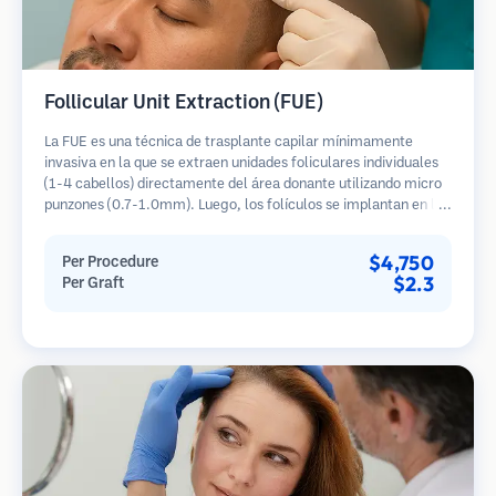
Follicular Unit Extraction (FUE)
La FUE es una técnica de trasplante capilar mínimamente
invasiva en la que se extraen unidades foliculares individuales
(1-4 cabellos) directamente del área donante utilizando micro
punzones (0.7-1.0mm). Luego, los folículos se implantan en las
áreas receptoras de calvicie. Este método deja cicatrices
diminutas y apenas visibles, y permite una curación más rápida
$4,750
Per Procedure
en comparación con los métodos de extracción de tiras.
$2.3
Per Graft