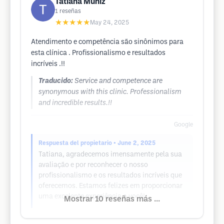
Tatiana Muniz
1
reseñas
★★★★★
May 24, 2025
Atendimento e competência são sinônimos para
esta clínica . Profissionalismo e resultados
incríveis .!!
Traducido:
Service and competence are
synonymous with this clinic. Professionalism
and incredible results.!!
Google
Respuesta del propietario
• June 2, 2025
Tatiana, agradecemos imensamente pela sua
avaliação e por reconhecer o nosso
profissionalismo e os resultados incríveis que
oferecemos. Estamos felizes em proporcionar
uma excelente experiência a você!
Mostrar 10 reseñas más ...