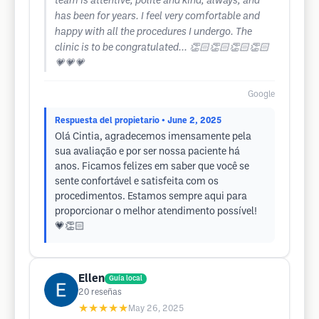
team is attentive, polite and kind, always, and
has been for years. I feel very comfortable and
happy with all the procedures I undergo. The
clinic is to be congratulated... 👏🏻👏🏻👏🏻👏🏻
💗💗💗
Google
Respuesta del propietario
• June 2, 2025
Olá Cintia, agradecemos imensamente pela
sua avaliação e por ser nossa paciente há
anos. Ficamos felizes em saber que você se
sente confortável e satisfeita com os
procedimentos. Estamos sempre aqui para
proporcionar o melhor atendimento possível!
💗👏🏻
Ellen
Guía local
20
reseñas
★★★★★
May 26, 2025