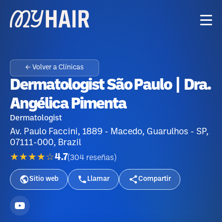
← Volver a Clínicas
Dermatologist São Paulo | Dra.
Angélica Pimenta
Dermatologist
Av. Paulo Faccini, 1889 - Macedo, Guarulhos - SP,
07111-000, Brazil
★★★★☆
4.7
(
304
reseñas
)
Sitio web
Llamar
Compartir