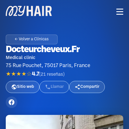
← Volver a Clínicas
Docteurcheveux.fr
Medical clinic
75 Rue Pouchet, 75017 Paris, France
★★★★☆
4.7
(
21
reseñas
)
Sitio web
Llamar
Compartir