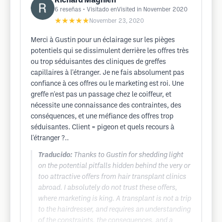
Richard Magnien
6
reseñas
• Visitado enVisited in November 2020
★★★★★
November 23, 2020
Merci à Gustin pour un éclairage sur les pièges
potentiels qui se dissimulent derrière les offres très
ou trop séduisantes des cliniques de greffes
capillaires à l'étranger. Je ne fais absolument pas
confiance à ces offres ou le marketing est roi. Une
greffe n'est pas un passage chez le coiffeur, et
nécessite une connaissance des contraintes, des
conséquences, et une méfiance des offres trop
séduisantes. Client = pigeon et quels recours à
l'étranger ?..
Traducido:
Thanks to Gustin for shedding light
on the potential pitfalls hidden behind the very or
too attractive offers from hair transplant clinics
abroad. I absolutely do not trust these offers,
where marketing is king. A transplant is not a trip
to the hairdresser, and requires an understanding
of the constraints, the consequences, and a