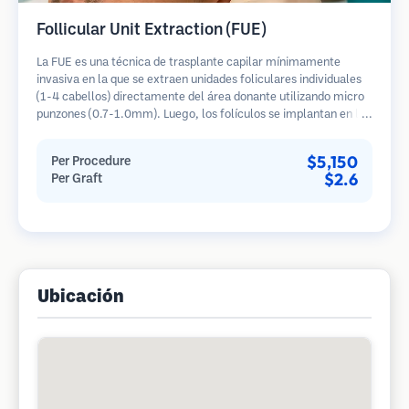
Follicular Unit Extraction (FUE)
La FUE es una técnica de trasplante capilar mínimamente
invasiva en la que se extraen unidades foliculares individuales
(1-4 cabellos) directamente del área donante utilizando micro
punzones (0.7-1.0mm). Luego, los folículos se implantan en las
áreas receptoras de calvicie. Este método deja cicatrices
diminutas y apenas visibles, y permite una curación más rápida
$5,150
Per Procedure
en comparación con los métodos de extracción de tiras.
$2.6
Per Graft
Ubicación