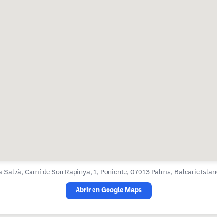
a Salvà, Camí de Son Rapinya, 1, Poniente, 07013 Palma, Balearic Islan
Abrir en Google Maps