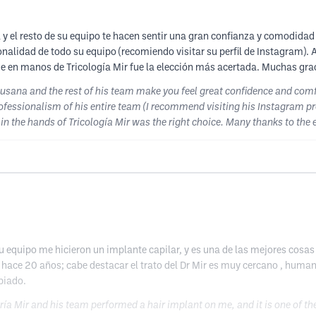
y el resto de su equipo te hacen sentir una gran confianza y comodidad
ionalidad de todo su equipo (recomiendo visitar su perfil de Instagram)
 en manos de Tricología Mir fue la elección más acertada. Muchas grac
sana and the rest of his team make you feel great confidence and comfort
rofessionalism of his entire team (I recommend visiting his Instagram p
 in the hands of Tricología Mir was the right choice. Many thanks to the 
 equipo me hicieron un implante capilar, y es una de las mejores cosas q
 hace 20 años; cabe destacar el trato del Dr Mir es muy cercano , huma
biado.
a Mir and his team performed a hair implant on me, and it is one of the 