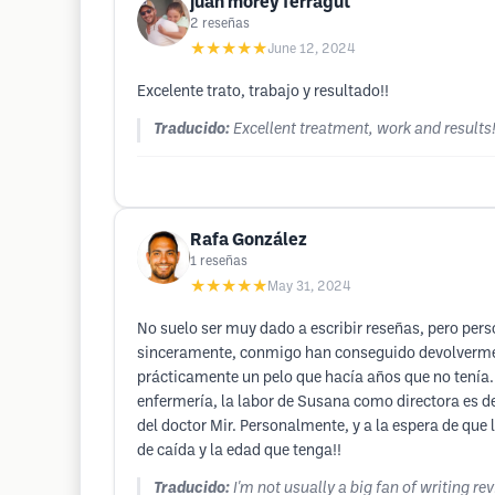
juan morey ferragut
2
reseñas
★★★★★
June 12, 2024
Excelente trato, trabajo y resultado!!
Traducido:
Excellent treatment, work and results!
Rafa González
1
reseñas
★★★★★
May 31, 2024
No suelo ser muy dado a escribir reseñas, pero pers
sinceramente, conmigo han conseguido devolverme l
prácticamente un pelo que hacía años que no tenía. 
enfermería, la labor de Susana como directora es d
del doctor Mir. Personalmente, y a la espera de que
de caída y la edad que tenga!!
Traducido:
I'm not usually a big fan of writing r