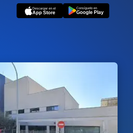
Consíguelo en
Descargar en el
Google Play
App Store