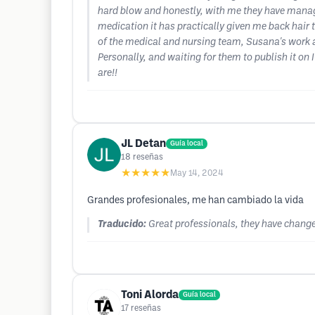
hard blow and honestly, with me they have manage
medication it has practically given me back hair t
of the medical and nursing team, Susana's work as d
Personally, and waiting for them to publish it on
are!!
JL Detan
Guía local
18
reseñas
★★★★★
May 14, 2024
Grandes profesionales, me han cambiado la vida
Traducido:
Great professionals, they have change
Toni Alorda
Guía local
17
reseñas