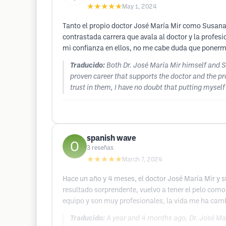
★★★★★
May 1, 2024
Tanto el propio doctor José María Mir como Susana 
contrastada carrera que avala al doctor y la profes
mi confianza en ellos, no me cabe duda que ponerme
Traducido:
Both Dr. José María Mir himself and Su
proven career that supports the doctor and the p
trust in them, I have no doubt that putting myself
spanish wave
3
reseñas
★★★★★
March 7, 2024
Hace un año y 4 meses, el doctor José María Mir y su
resultado sorprendente, vuelvo a tener el pelo como
equipo y son muy profesionales, la vida me ha cam
Traducido:
A year and 4 months ago, Dr. José Marí