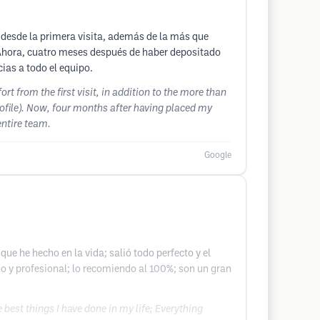
 desde la primera visita, además de la más que
. Ahora, cuatro meses después de haber depositado
ias a todo el equipo.
 from the first visit, in addition to the more than
rofile). Now, four months after having placed my
entire team.
Google
ue he hecho en la vida; salió todo perfecto y el
no y profesional; lo recomiendo al 100%; son un gran
best things I have done in my life; Everything