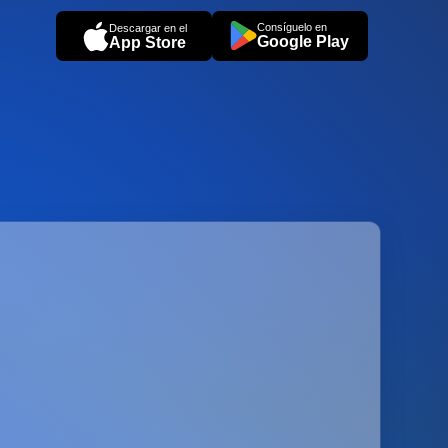
Consíguelo en
Descargar en el
Google Play
App Store