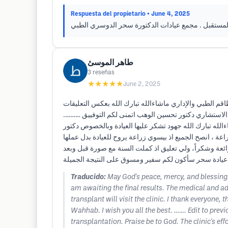
Respuesta del propietario
• June 4, 2025
 المستقبل . مجمع عيادات الدكتورة سحر الدوسري الطبي
طاهر الموسئ
3
reseñas
★★★★★
June 2, 2025
ر قبل شهرين ونصف بعدد ٢٠٠٠ بصيلة وبانتظار النتائج النهائية الطاقم الطبي والإداري ماشاءالله تبارك الله بعكس التعليقات
داً و الاستشاري دكتور تحسين الوهب اتمنى لكم التوفييق
السلام عليكم ورحمة الله وبركاته رجعت لكم بعد مرور 8 شهور من الزراعة ماشاءالله تبارك الله جهود تشكر عليها العيادة وبالخصوص دكتور
عة ، انصح الجميع اذ بيسوي زراعة يروح للعيادة بدل عملها
 رائعة وشكراً، ولي تعليق اذ كملت السنة مع صورة قبل وبعد
Traducido:
May God's peace, mercy, and blessing
am awaiting the final results. The medical and ad
transplant will visit the clinic. I thank everyone,
Wahhab. I wish you all the best. ……. Edit to pre
transplantation. Praise be to God. The clinic's e