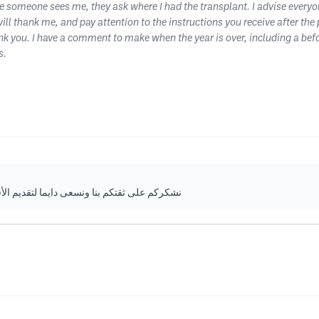
ime someone sees me, they ask where I had the transplant. I advise everyo
will thank me, and pay attention to the instructions you receive after th
nk you. I have a comment to make when the year is over, including a befor
s.
نشكركم على ثقتكم بنا ونسعى دايما لتقديم ال