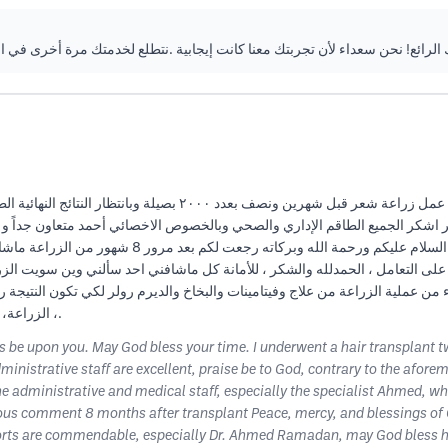
الرائع! نحن سعداء لأن تجربتك معنا كانت إيجابية .نتطلع لخدمتك مرة أخرى في
السلام عليكم ورحمة الله وبركاته اسعد الله أوقاتكم تم عمل زراعة شع
عة الشعر اشكر الجميع الطاقم الإداري والصحي وبالخصوص الاخصائي أحمد متعاون ج
تعديل على التعليق السابق بعد مرور 8 اشهر من الزراعة 
على التعامل ، الحمدلله والشكر ، للأمانة كل ماشافني احد سألني وين سويت الزرا
هاء من عملية الزراعة من علاج وفيتامينات والبخاخ والديرم رولر لكي تكون النتيجة
الزراعة، عيادة سحر سأكون لكم سفير ومسوق على النتيجة الجميلة ،.
s be upon you. May God bless your time. I underwent a hair transplant 
ministrative staff are excellent, praise be to God, contrary to the afo
 the administrative and medical staff, especially the specialist Ahmed, wh
vious comment 8 months after transplant Peace, mercy, and blessings of
fforts are commendable, especially Dr. Ahmed Ramadan, may God bless him