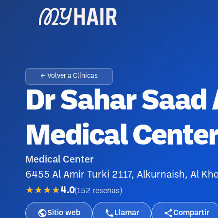
← Volver a Clínicas
Dr Sahar Saad 
Medical Cente
Medical Center
6455 Al Amir Turki 2117, Alkurnaish, Al Kh
★★★★
4.0
(
152
reseñas
)
Sitio web
Llamar
Compartir