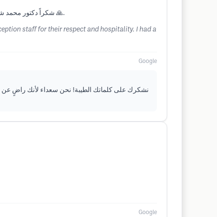
شكراً دكتور محمد شلبايه وشكراً دكتور احمد وطاقمهم الطبي وشكراً للاستقبال على الاحترام والترحيب سويت عميلة زراعه للشنب وفي انتظار النتائج انشاءالله 🙏.
ion staff for their respect and hospitality. I had a
Google
نشكرك على كلماتك الطيبة! نحن سعداء لأنك راضٍ عن الخ
Google