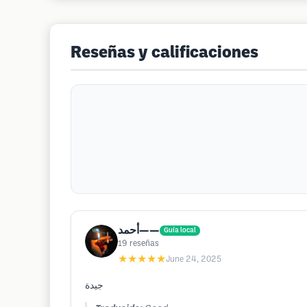
Reseñas y calificaciones
أحمد——
Guía local
19
reseñas
★★★★★
June 24, 2025
جيدة