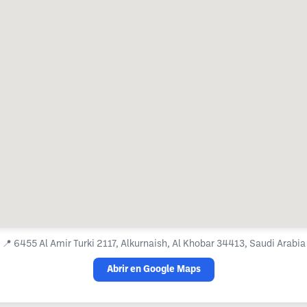
📍
6455 Al Amir Turki 2117, Alkurnaish, Al Khobar 34413, Saudi Arabia
Abrir en Google Maps