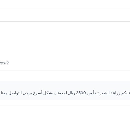
cost?
أ من 3500 ريال لخدمتك بشكل أسرع يرجى التواصل معنا عن طريق رقم التواصل اتصال وواتساب 0555234247