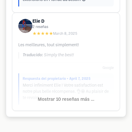
Elie D
2
reseñas
★★★★★
March 8, 2025
Les meilleures, tout simplement!
Traducido:
Simply the best!
Google
Respuesta del propietario
• April 7, 2025
Merci infiniment Elie ! Votre satisfaction est
notre plus belle récompense. 👌🤩 Au plaisir de
te revoir!
Mostrar 10 reseñas más ...