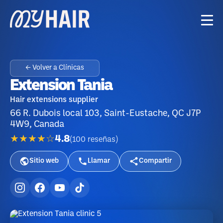
← Volver a Clínicas
Extension Tania
Hair extensions supplier
66 R. Dubois local 103, Saint-Eustache, QC J7P
4W9, Canada
★★★★☆
4.8
(
100
reseñas
)
Sitio web
Llamar
Compartir