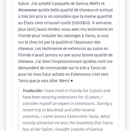
Salon. J'ai acheté 3 paquets de Genius Wefts et
Wowwww qu'elle belle qualité de cheveux et surtout
à très bin prix si on considère que la meme quantité
au États-Unis m'aurait coûté 2000$US. 4 semaine
plus tard j'avais rendez-vous avec ma technienne en
Floride pour installer les rallonges à Tania, je suis
sur le choc lol par la qualité et l'épaisseur des
cheveux. Les technienne en extension au salon en
Floride n'avait jamais vu une aussi bonne qualité de
cheveux. J'ai bien l'impressionnant qu'elles vont me
demandent de commander sur le site a Tania lol
pour toi mes futur achats en Extensions c'est vers
Tania que je vais aller. Merci ♥️
Traducido:
I have lived in Florida for 3 years and
have been wearing extensions for 15 years, I
consider myself an expert in extensions. During a
recent trip to Montreal and after several
searches, I came across Extensions Tania, what
mainly attracted me was the inventory that Tania
has at her Salon. I bought 3 packs of Genius