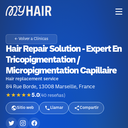
← Volver a Clínicas
Hair Repair Solution - Expert En
Tricopigmentation /
Micropigmentation Capillaire
Hair replacement service
84 Rue Borde, 13008 Marseille, France
★★★★★
5.0
(
40
reseñas
)
Sitio web
Llamar
Compartir