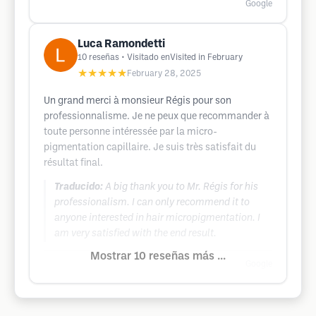
Google
Luca Ramondetti
10
reseñas
• Visitado enVisited in February
★★★★★
February 28, 2025
Un grand merci à monsieur Régis pour son
professionnalisme. Je ne peux que recommander à
toute personne intéressée par la micro-
pigmentation capillaire. Je suis très satisfait du
résultat final.
Traducido:
A big thank you to Mr. Régis for his
professionalism. I can only recommend it to
anyone interested in hair micropigmentation. I
am very satisfied with the end result.
Mostrar 10 reseñas más ...
Google