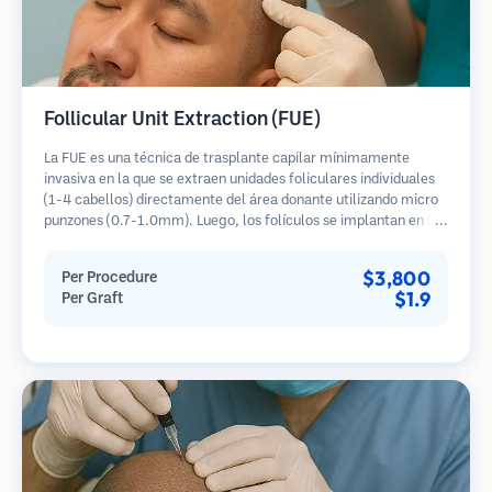
Follicular Unit Extraction (FUE)
La FUE es una técnica de trasplante capilar mínimamente
invasiva en la que se extraen unidades foliculares individuales
(1-4 cabellos) directamente del área donante utilizando micro
punzones (0.7-1.0mm). Luego, los folículos se implantan en las
áreas receptoras de calvicie. Este método deja cicatrices
diminutas y apenas visibles, y permite una curación más rápida
$3,800
Per Procedure
en comparación con los métodos de extracción de tiras.
$1.9
Per Graft