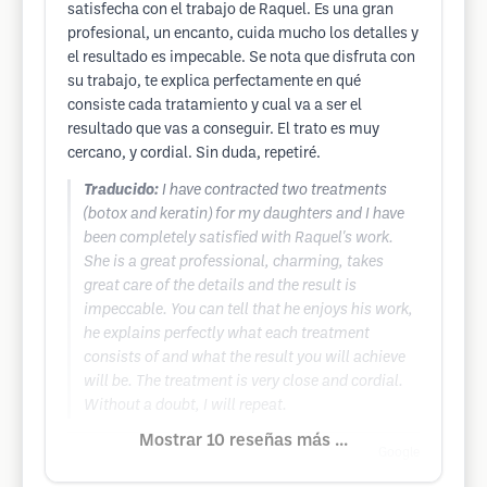
satisfecha con el trabajo de Raquel. Es una gran
profesional, un encanto, cuida mucho los detalles y
el resultado es impecable. Se nota que disfruta con
su trabajo, te explica perfectamente en qué
consiste cada tratamiento y cual va a ser el
resultado que vas a conseguir. El trato es muy
cercano, y cordial. Sin duda, repetiré.
Traducido:
I have contracted two treatments
(botox and keratin) for my daughters and I have
been completely satisfied with Raquel's work.
She is a great professional, charming, takes
great care of the details and the result is
impeccable. You can tell that he enjoys his work,
he explains perfectly what each treatment
consists of and what the result you will achieve
will be. The treatment is very close and cordial.
Without a doubt, I will repeat.
Mostrar 10 reseñas más ...
Google