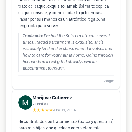
He hecho varias veces el tratamiento de botóx. El
trato de Raquel exquisito, amabilísima te explica
en qué consiste, y cómo cuidar tu pelo en casa.
Pasar por sus manos es un auténtico regalo. Ya
tengo cita para volver.
Traducido:
I've had the Botox treatment several
times. Raquel's treatment is exquisite; she's
incredibly kind and explains what it involves and
how to care for your hair at home. Going through
her hands is a real gift. I already have an
appointment to return.
Google
Marijose Gutierrez
5
reseñas
★★★★★
June 11, 2024
He contratado dos tratamientos (botox y queratina)
para mis hijas y he quedado completamente