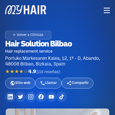
← Volver a Clínicas
Hair Solution Bilbao
Hair replacement service
Portuko Markesaren Kalea, 12, 1º - D, Abando,
48008 Bilbao, Bizkaia, Spain
★★★★☆
4.9
(
114
reseñas
)
Sitio web
Llamar
Compartir