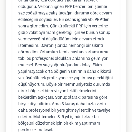
Onlar da açıkça gördüler sağ tarafın seyrek
olduğunu. Ve bana iğneli PRP benzeri bir işlemle
saç çoğaltmaya çalışılacağını duruma göre devam
edileceğini söylediler. Bir seans iğneli vb. PRP'den
sonra gitmedim. Çünkü sürekli PRP için yerlerine
gidip vakit ayırmam gerektiği için ve bunun sonuç
vermeyeceğini düşündüğüm için devam etmek
istemedim. Davranışlarıda herhangi bir sıkıntı
görmedim. Ortamları temiz hastane ortamı ama
tabi bu profesyonel oldukları anlamına gelmiyor
malesef. Ben saç yoğunluğundan dolayı Ekim
yapılmayacak orta bölgenin sınırının daha dikkatli
ve düşünülerek profesyonelce yapılması gerektiğini
düşünüyorum. Böyle bir memnuniyetsiz durumda
direk bölgesel bir revizyon teklif etmelerini
beklerdim açıkçası. Sonuç olarak; parasına göre
biryer diyebilirim. Ama 3 kuruş daha fazla verip
daha profesyonel bir yere gitmeyi tercih ve tavsiye
ederim. Muhtemelen 3-5 yıl içinde tekrar bu
bölgeleri düzeltmek için bir ekim yaptırmam
gerekecek malesef.