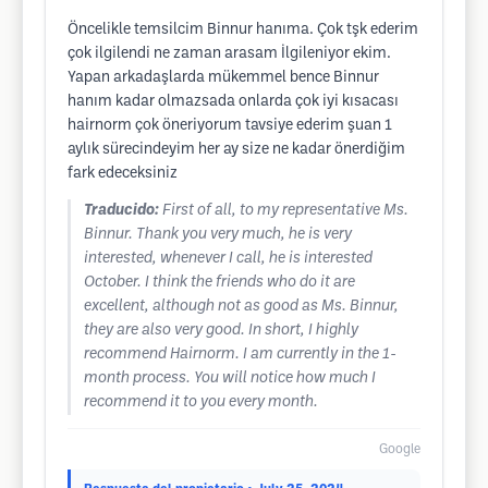
Öncelikle temsilcim Binnur hanıma. Çok tşk ederim
çok ilgilendi ne zaman arasam İlgileniyor ekim.
Yapan arkadaşlarda mükemmel bence Binnur
hanım kadar olmazsada onlarda çok iyi kısacası
hairnorm çok öneriyorum tavsiye ederim şuan 1
aylık sürecindeyim her ay size ne kadar önerdiğim
fark edeceksiniz
Traducido:
First of all, to my representative Ms.
Binnur. Thank you very much, he is very
interested, whenever I call, he is interested
October. I think the friends who do it are
excellent, although not as good as Ms. Binnur,
they are also very good. In short, I highly
recommend Hairnorm. I am currently in the 1-
month process. You will notice how much I
recommend it to you every month.
Google