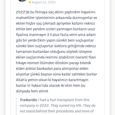
★
August 12, 2024
2022'de bu firmaya saç ekimi yaptırdım hayatımı
mahvettiler işlemlerinin arkasında durmuyorlar ve
ekilen hiçbir saç çıkmadı ayriyeten kafamı nekroz
ettiler ben yandım sizleri yanmayın bunların ucuz
fiyatına inanmayın 3 5 plus fazla verin ama adam
gibi bir yerde Ekim yapin sürekli beni suçluyorlar
sürekli beni suçluyorlar doktora gittiğimde nekroz
tamamen bunlardan olduğunu söyledi isteyene
ekilen saçlarımda resmini atabilirim Garanti filan
hikaye resmen ölümden döndüm parayı bilerek
elden aldılar bankadan para almıyorlar elden
alıyorlar çünkü baştan sona kadar sahtekar bunlar
Allah'a yemin olsun ki hayatınızı karartmayın
bunlar in Yakası'nda olacak iki elim hem bu
dünyada hem ahiret
Traducido:
I had a hair transplant from this
company in 2022. They ruined my life. They do
not stand behind their procedures and none of