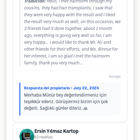
Traducido:
Hello, I met hairnorm through my
cousins, they had hair transplants, I saw that
they were very happy with the result and I liked
the result very much as well, on this occasion, we
3 friends had it done together, about 1 month
ago, everything is going very well so far, I am
very happy... I would like to thank Mr. Ali and
other friends for their efforts, and Ms. Binnur for
her interest, I am so glad I met the hairnorm
family, thank you very much...
Google
Respuesta del propietario
• July 22, 2024
Merhaba Münür bey değerlendirmeniz için
teşekkür ederiz. Görüşleriniz bizim için çok
değerli. Sağlıklı günler dileriz. 🙏
Ersin Yılmaz Kartop
10
reseñas