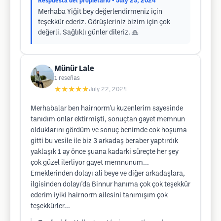
Respuesta del propietario
• July 25, 2024
Merhaba Yiğit bey değerlendirmeniz için
teşekkür ederiz. Görüşleriniz bizim için çok
değerli. Sağlıklı günler dileriz. 🙏
Münür Lale
1
reseñas
★★★★★
July 22, 2024
Merhabalar ben hairnorm'u kuzenlerim sayesinde
tanıdım onlar ektirmişti, sonuçtan gayet memnun
olduklarını gördüm ve sonuç benimde cok hoşuma
gitti bu vesile ile biz 3 arkadaş beraber yaptırdık
yaklaşık 1 ay önce şuana kadarki süreçte her şey
çok güzel ilerliyor gayet memnunum...
Emeklerinden dolayı ali beye ve diğer arkadaşlara,
ilgisinden dolayı'da Binnur hanıma çok çok teşekkür
ederim iyiki hairnorm ailesini tanımışım çok
teşekkürler...