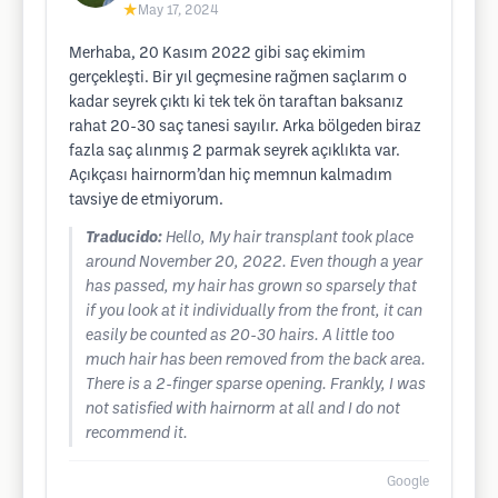
★
May 17, 2024
Merhaba, 20 Kasım 2022 gibi saç ekimim
gerçekleşti. Bir yıl geçmesine rağmen saçlarım o
kadar seyrek çıktı ki tek tek ön taraftan baksanız
rahat 20-30 saç tanesi sayılır. Arka bölgeden biraz
fazla saç alınmış 2 parmak seyrek açıklıkta var.
Açıkçası hairnorm’dan hiç memnun kalmadım
tavsiye de etmiyorum.
Traducido:
Hello, My hair transplant took place
around November 20, 2022. Even though a year
has passed, my hair has grown so sparsely that
if you look at it individually from the front, it can
easily be counted as 20-30 hairs. A little too
much hair has been removed from the back area.
There is a 2-finger sparse opening. Frankly, I was
not satisfied with hairnorm at all and I do not
recommend it.
Google