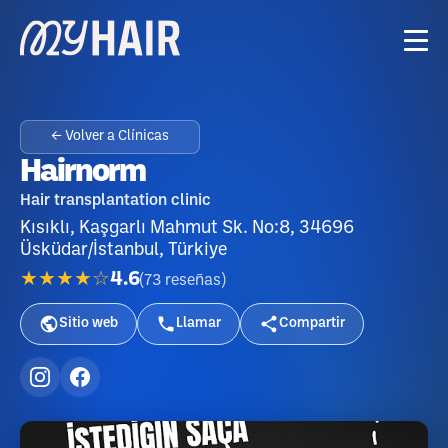
← Volver a Clínicas
Hairnorm
Hair transplantation clinic
Kısıklı, Kaşgarlı Mahmut Sk. No:8, 34696
Üsküdar/İstanbul, Türkiye
★★★★☆
4.6
(
73
reseñas
)
Sitio web
Llamar
Compartir