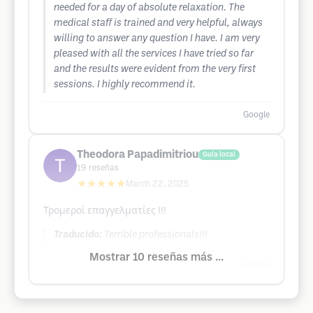
needed for a day of absolute relaxation. The
medical staff is trained and very helpful, always
willing to answer any question I have. I am very
pleased with all the services I have tried so far
and the results were evident from the very first
sessions. I highly recommend it.
Google
Theodora Papadimitriou
Guía local
19
reseñas
★★★★★
March 22, 2025
Τρομεροί επαγγελματίες !!!
Traducido:
Terrible professionals!!!
Mostrar 10 reseñas más ...
Google