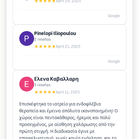
★★★★★
April 29, 2025
Google
Pinelopi Iliopoulou
2
reseñas
★★★★★
April 21, 2025
Google
Ελενα Καβαλλαρη
3
reseñas
★★★★★
April 11, 2025
Επισκέφτηκα το ιατρείο για ενδοφλέβια
θεραπεία και έμεινα απόλυτα ικανοποιημένη! Ο
χώρος είναι πεντακάθαρος, ήρεμος και πολύ
προσεγμένος, με αίσθηση χαλάρωσης από την
πρώτη στιγμή. Η διαδικασία έγινε με
επαγγελματισμό, χωρίς καμία ενόχληση, και το