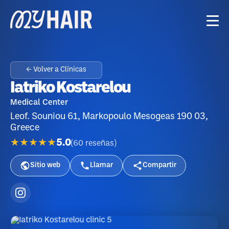
← Volver a Clínicas
Iatriko Kostarelou
Medical Center
Leof. Souniou 61, Markopoulo Mesogeas 190 03,
Greece
★★★★★
5.0
(
60
reseñas
)
Sitio web
Llamar
Compartir