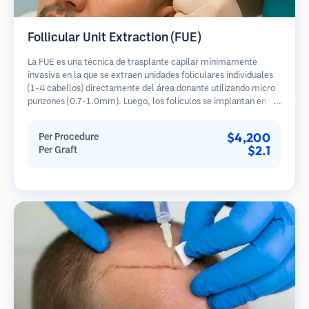
Follicular Unit Extraction (FUE)
La FUE es una técnica de trasplante capilar mínimamente
invasiva en la que se extraen unidades foliculares individuales
(1-4 cabellos) directamente del área donante utilizando micro
punzones (0.7-1.0mm). Luego, los folículos se implantan en las
áreas receptoras de calvicie. Este método deja cicatrices
diminutas y apenas visibles, y permite una curación más rápida
$4,200
Per Procedure
en comparación con los métodos de extracción de tiras.
$2.1
Per Graft