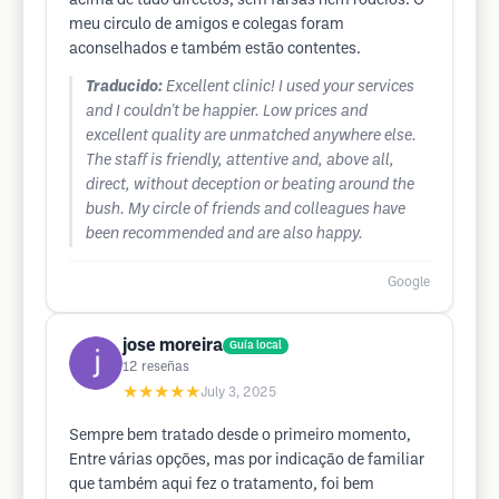
acima de tudo directos, sem farsas nem rodeios. O
meu circulo de amigos e colegas foram
aconselhados e também estão contentes.
Traducido:
Excellent clinic! I used your services
and I couldn't be happier. Low prices and
excellent quality are unmatched anywhere else.
The staff is friendly, attentive and, above all,
direct, without deception or beating around the
bush. My circle of friends and colleagues have
been recommended and are also happy.
Google
jose moreira
Guía local
12
reseñas
★★★★★
July 3, 2025
Sempre bem tratado desde o primeiro momento,
Entre várias opções, mas por indicação de familiar
que também aqui fez o tratamento, foi bem