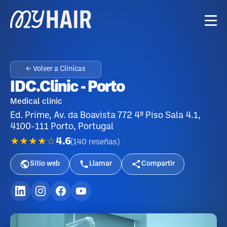
← Volver a Clínicas
IDC.Clinic - Porto
Medical clinic
Ed. Prime, Av. da Boavista 772 4º Piso Sala 4.1,
4100-111 Porto, Portugal
★★★★☆
4.6
(
140
reseñas
)
Sitio web
Llamar
Compartir