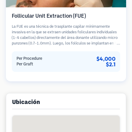
Follicular Unit Extraction (FUE)
La FUE es una técnica de trasplante capilar mínimamente
invasiva en la que se extraen unidades foliculares individuales
(1-4 cabellos) directamente del área donante utilizando micro
punzones (0.7-1.0mm). Luego, los folículos se implantan en las
áreas receptoras de calvicie. Este método deja cicatrices
diminutas y apenas visibles, y permite una curación más rápida
$4,000
Per Procedure
en comparación con los métodos de extracción de tiras.
$2.1
Per Graft
Ubicación