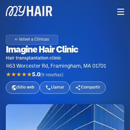
← Volver a Clínicas
Imagine Hair Clinic
Hair transplantation clinic
463 Worcester Rd, Framingham, MA 01701
★★★★★
5.0
(
9
reseñas
)
Sitio web
Llamar
Compartir