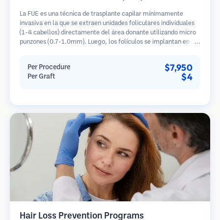
La FUE es una técnica de trasplante capilar mínimamente
invasiva en la que se extraen unidades foliculares individuales
(1-4 cabellos) directamente del área donante utilizando micro
punzones (0.7-1.0mm). Luego, los folículos se implantan en las
áreas receptoras de calvicie. Este método deja cicatrices
diminutas y apenas visibles, y permite una curación más rápida
$7,950
Per Procedure
en comparación con los métodos de extracción de tiras.
$4
Per Graft
Hair Loss Prevention Programs