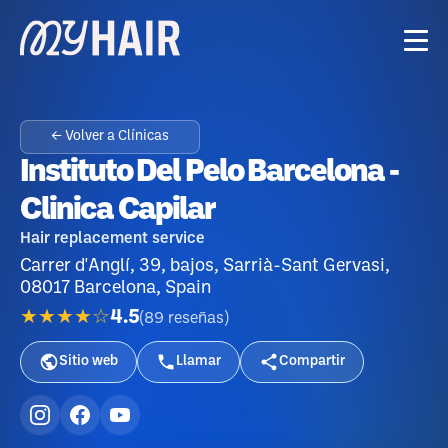
← Volver a Clínicas
Instituto Del Pelo Barcelona -
Clinica Capilar
Hair replacement service
Carrer d'Anglí, 39, bajos, Sarrià-Sant Gervasi,
08017 Barcelona, Spain
★★★★☆
4.5
(
89
reseñas
)
Sitio web
Llamar
Compartir