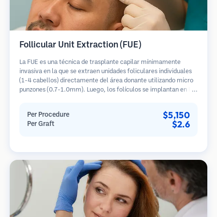
Follicular Unit Extraction (FUE)
La FUE es una técnica de trasplante capilar mínimamente
invasiva en la que se extraen unidades foliculares individuales
(1-4 cabellos) directamente del área donante utilizando micro
punzones (0.7-1.0mm). Luego, los folículos se implantan en las
áreas receptoras de calvicie. Este método deja cicatrices
diminutas y apenas visibles, y permite una curación más rápida
$5,150
Per Procedure
en comparación con los métodos de extracción de tiras.
$2.6
Per Graft