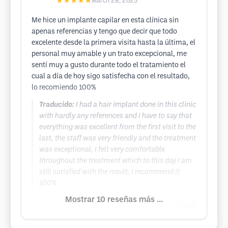
★★★★★
March 28, 2025
Me hice un implante capilar en esta clínica sin
apenas referencias y tengo que decir que todo
excelente desde la primera visita hasta la última, el
personal muy amable y un trato excepcional, me
sentí muy a gusto durante todo el tratamiento el
cual a día de hoy sigo satisfecha con el resultado,
lo recomiendo 100%
Traducido:
I had a hair implant done in this clinic
with hardly any references and I have to say that
everything was excellent from the first visit to the
last, the staff was very friendly and the treatment
was exceptional, I felt very comfortable
throughout the treatment which to this day I am
still satisfied with the result, I recommend it
100%
Mostrar 10 reseñas más ...
Google