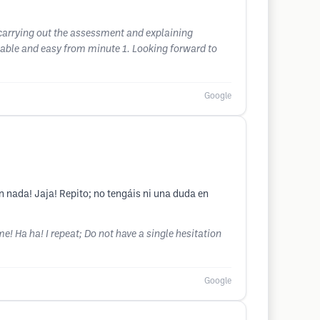
 carrying out the assessment and explaining
rtable and easy from minute 1. Looking forward to
Google
n nada! Jaja! Repito; no tengáis ni una duda en
e! Ha ha! I repeat; Do not have a single hesitation
Google