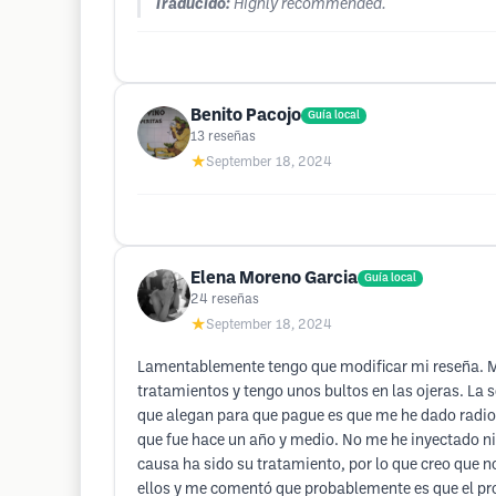
Traducido:
Highly recommended.
Benito Pacojo
Guía local
13
reseñas
★
September 18, 2024
Elena Moreno Garcia
Guía local
24
reseñas
★
September 18, 2024
Lamentablemente tengo que modificar mi reseña. Me
tratamientos y tengo unos bultos en las ojeras. La
que alegan para que pague es que me he dado radiof
que fue hace un año y medio. No me he inyectado n
causa ha sido su tratamiento, por lo que creo que 
ellos y me comentó que probablemente es que el pr