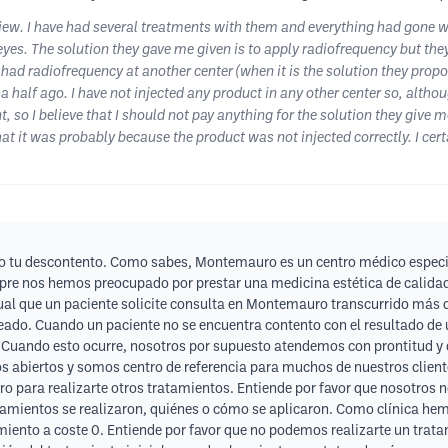
iew. I have had several treatments with them and everything had gone we
s. The solution they gave me given is to apply radiofrequency but they 
e had radiofrequency at another center (when it is the solution they prop
 half ago. I have not injected any product in any other center so, altho
, so I believe that I should not pay anything for the solution they give 
at it was probably because the product was not injected correctly. I ce
 tu descontento. Como sabes, Montemauro es un centro médico especia
pre nos hemos preocupado por prestar una medicina estética de calidad,
ual que un paciente solicite consulta en Montemauro transcurrido más d
seado. Cuando un paciente no se encuentra contento con el resultado de
. Cuando esto ocurre, nosotros por supuesto atendemos con prontitud y
s abiertos y somos centro de referencia para muchos de nuestros client
ro para realizarte otros tratamientos. Entiende por favor que nosotros n
amientos se realizaron, quiénes o cómo se aplicaron. Como clínica hemo
ento a coste 0. Entiende por favor que no podemos realizarte un trata