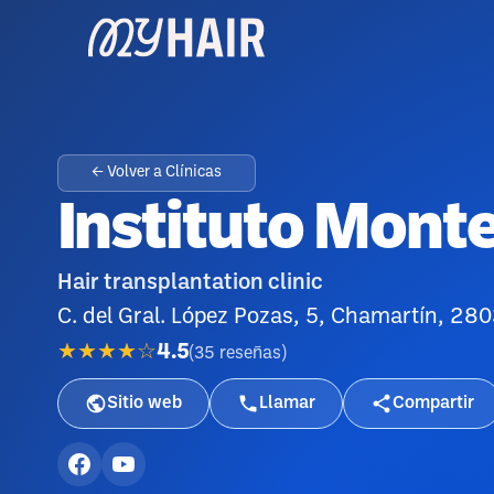
← Volver a Clínicas
Instituto Mon
Hair transplantation clinic
C. del Gral. López Pozas, 5, Chamartín, 28
★★★★☆
4.5
(
35
reseñas
)
Sitio web
Llamar
Compartir