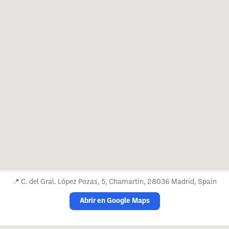
📍
C. del Gral. López Pozas, 5, Chamartín, 28036 Madrid, Spain
Abrir en Google Maps