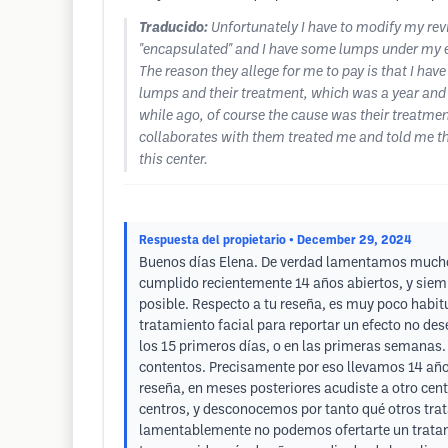
Traducido:
Unfortunately I have to modify my rev
"encapsulated" and I have some lumps under my eye
The reason they allege for me to pay is that I hav
lumps and their treatment, which was a year and a
while ago, of course the cause was their treatment
collaborates with them treated me and told me th
this center.
Respuesta del propietario
• December 29, 2024
Buenos días Elena. De verdad lamentamos mucho
cumplido recientemente 14 años abiertos, y siem
posible. Respecto a tu reseña, es muy poco habit
tratamiento facial para reportar un efecto no de
los 15 primeros días, o en las primeras semanas
contentos. Precisamente por eso llevamos 14 año
reseña, en meses posteriores acudiste a otro cent
centros, y desconocemos por tanto qué otros trat
lamentablemente no podemos ofertarte un tratami