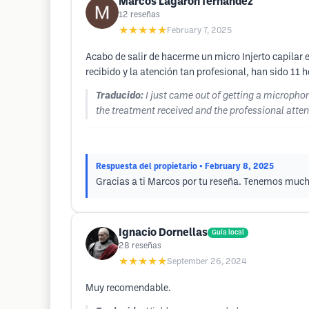
Marcos Lagaron fernandez
12
reseñas
★★★★★
February 7, 2025
Acabo de salir de hacerme un micro Injerto capilar 
recibido y la atención tan profesional, han sido 11 
Traducido:
I just came out of getting a microphon
the treatment received and the professional attent
Respuesta del propietario
• February 8, 2025
Gracias a ti Marcos por tu reseña. Tenemos muchas
Ignacio Dornellas
Guía local
28
reseñas
★★★★★
September 26, 2024
Muy recomendable.