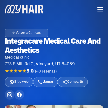
← Volver a Clínicas
Integracare Medical Care And
Aesthetics
Medical clinic
773 E Mill Rd C, Vineyard, UT 84059
★★★★★
5.0
(
140
reseñas
)
Sitio web
Llamar
Compartir