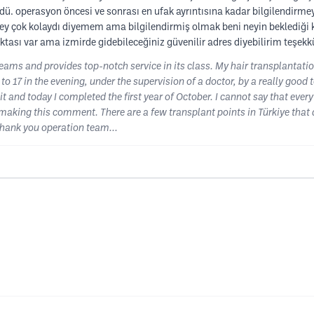
 operasyon öncesi ve sonrası en ufak ayrıntısına kadar bilgilendirmeyi
 şey çok kolaydı diyemem ama bilgilendirmiş olmak beni neyin beklediğ
ktası var ama izmirde gidebileceğiniz güvenilir adres diyebilirim teşekk
eams and provides top-notch service in its class. My hair transplantat
to 17 in the evening, under the supervision of a doctor, by a really goo
o it and today I completed the first year of October. I cannot say that ev
king this comment. There are a few transplant points in Türkiye that do th
thank you operation team...