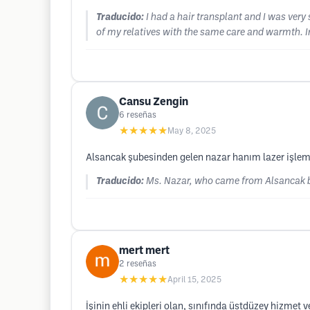
Traducido:
I had a hair transplant and I was ver
of my relatives with the same care and warmth. I
Cansu Zengin
6
reseñas
★★★★★
May 8, 2025
Alsancak şubesinden gelen nazar hanım lazer işle
Traducido:
Ms. Nazar, who came from Alsancak bra
mert mert
2
reseñas
★★★★★
April 15, 2025
İşinin ehli ekipleri olan, sınıfında üstdüzey hizmet v