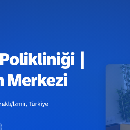
Polikliniği |
m Merkezi
aklı/İzmir, Türkiye