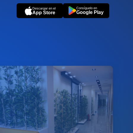
Consíguelo en
Descargar en el
Google Play
App Store