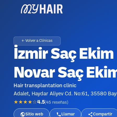
← Volver a Clínicas
İzmir Saç Ekim 
Novar Saç Eki
Hair transplantation clinic
Adalet, Haydar Aliyev Cd. No:61, 35580 Bayr
★★★★☆
4.5
(
45
reseñas
)
Sitio web
Llamar
Compartir