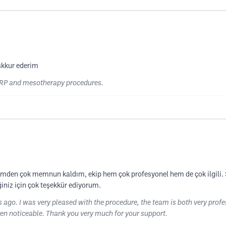
skkur ederim
r PRP and mesotherapy procedures.
şlemden çok memnun kaldım, ekip hem çok profesyonel hem de çok ilgili
ğiniz için çok teşekkür ediyorum.
s ago. I was very pleased with the procedure, the team is both very pro
even noticeable. Thank you very much for your support.