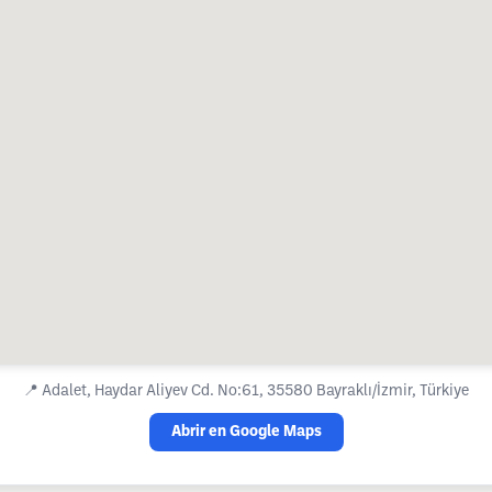
📍
Adalet, Haydar Aliyev Cd. No:61, 35580 Bayraklı/İzmir, Türkiye
Abrir en Google Maps