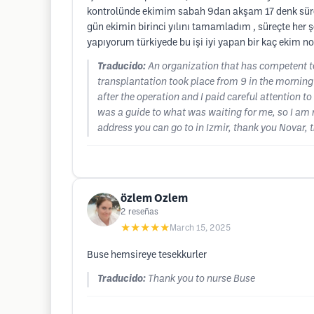
kontrolünde ekimim sabah 9dan akşam 17 denk sürdü.
gün ekimin birinci yılını tamamladım , süreçte her
yapıyorum türkiyede bu işi iyi yapan bir kaç ekim no
Traducido:
An organization that has competent t
transplantation took place from 9 in the morning 
after the operation and I paid careful attention t
was a guide to what was waiting for me, so I am ma
address you can go to in Izmir, thank you Novar, 
özlem Ozlem
2
reseñas
★★★★★
March 15, 2025
Buse hemsireye tesekkurler
Traducido:
Thank you to nurse Buse