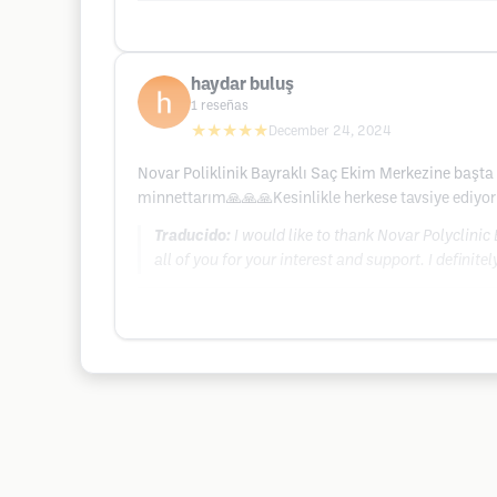
haydar buluş
1
reseñas
★★★★★
December 24, 2024
Novar Poliklinik Bayraklı Saç Ekim Merkezine başta
minnettarım🙏🙏🙏Kesinlikle herkese tavsiye ediyo
Traducido:
I would like to thank Novar Polyclinic
all of you for your interest and support. I definit