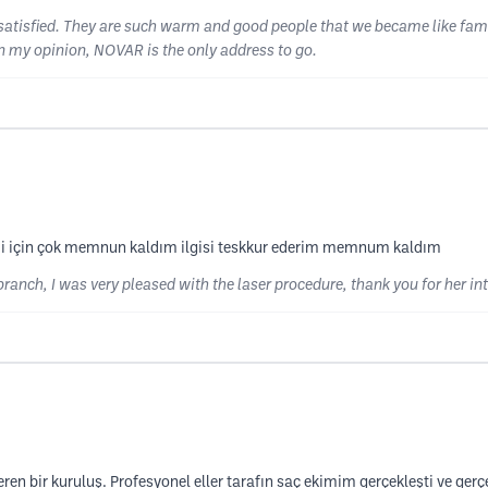
y satisfied. They are such warm and good people that we became like fa
n my opinion, NOVAR is the only address to go.
mi için çok memnun kaldım ilgisi teskkur ederim memnum kaldım
nch, I was very pleased with the laser procedure, thank you for her inte
eren bir kuruluş. Profesyonel eller tarafın saç ekimim gerçekleşti ve gerçe