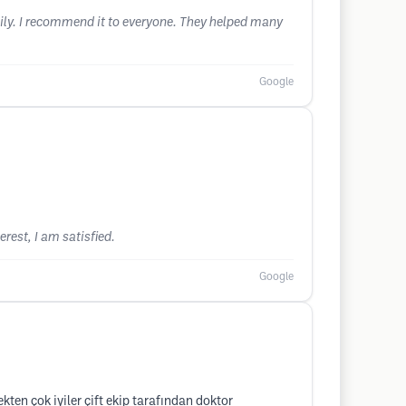
mily. I recommend it to everyone. They helped many
Google
rest, I am satisfied.
Google
kten çok iyiler çift ekip tarafından doktor