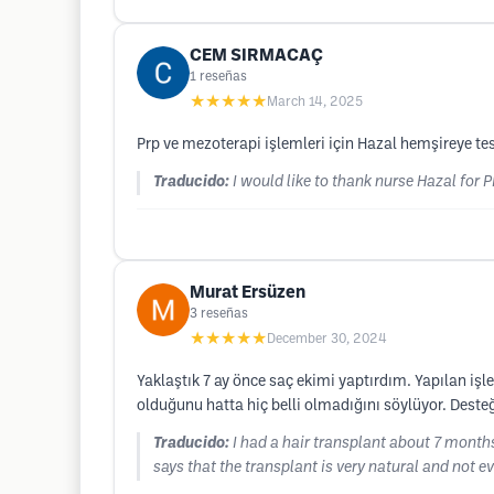
CEM SIRMACAÇ
1
reseñas
★★★★★
March 14, 2025
Prp ve mezoterapi işlemleri için Hazal hemşireye te
Traducido:
I would like to thank nurse Hazal fo
Murat Ersüzen
3
reseñas
★★★★★
December 30, 2024
Yaklaştık 7 ay önce saç ekimi yaptırdım. Yapılan i
olduğunu hatta hiç belli olmadığını söylüyor. Deste
Traducido:
I had a hair transplant about 7 month
says that the transplant is very natural and not 