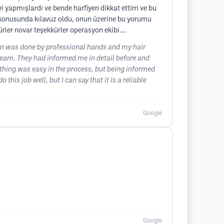
 yapmışlardı ve bende harfiyen dikkat ettim ve bu
i konusunda kılavuz oldu, onun üzerine bu yorumu
ürler novar teşekkürler operasyon ekibi….
ion was done by professional hands and my hair
d team. They had informed me in detail before and
erything was easy in the process, but being informed
is job well, but I can say that it is a reliable
Google
Google