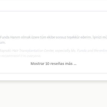
 Funda Hanım olmak üzere tüm ekibe sonsuz teşekkür ederim. İşinizi mük
rum.
 Bayraklı Hair Transplantation Center, especially Ms. Funda and the entire
ely recommend it to everyone.
Mostrar 10 reseñas más ...