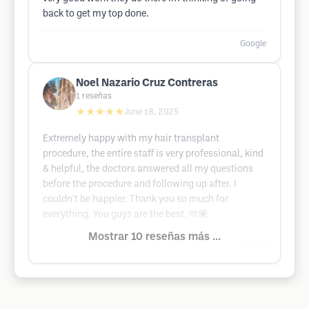
back to get my top done.
Google
Noel Nazario Cruz Contreras
1
reseñas
★★★★★
June 18, 2025
Extremely happy with my hair transplant
procedure, the entire staff is very professional, kind
& helpful, the doctors answered all my questions
before the procedure and following up after. I
couldn’t be happier. Thank you so much for
everything. You guys are the best. 🫶🏽
Mostrar 10 reseñas más ...
Google