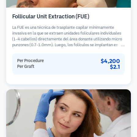
Follicular Unit Extraction (FUE)
La FUE es una técnica de trasplante capilar mínimamente
invasiva en la que se extraen unidades foliculares individuales
(1-4 cabellos) directamente del área donante utilizando micro
punzones (0.7-1.0mm). Luego, los folículos se implantan en las
áreas receptoras de calvicie. Este método deja cicatrices
diminutas y apenas visibles, y permite una curación más rápida
$4,200
Per Procedure
en comparación con los métodos de extracción de tiras.
$2.1
Per Graft