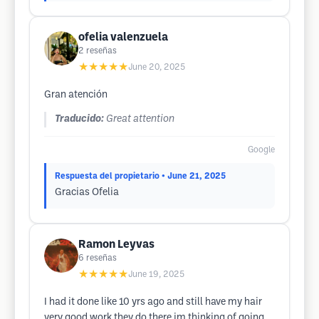
ofelia valenzuela
2
reseñas
★★★★★
June 20, 2025
Gran atención
Traducido:
Great attention
Google
Respuesta del propietario
• June 21, 2025
Gracias Ofelia
Ramon Leyvas
6
reseñas
★★★★★
June 19, 2025
I had it done like 10 yrs ago and still have my hair
very good work they do there im thinking of going