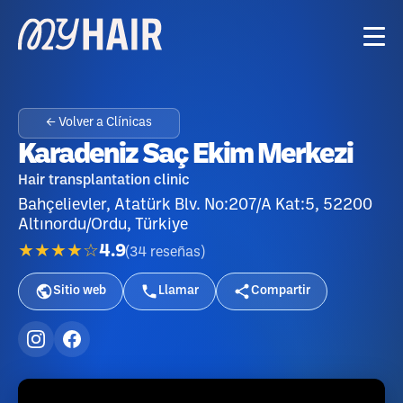
← Volver a Clínicas
Karadeniz Saç Ekim Merkezi
Hair transplantation clinic
Bahçelievler, Atatürk Blv. No:207/A Kat:5, 52200
Altınordu/Ordu, Türkiye
★★★★☆
4.9
(
34
reseñas
)
Sitio web
Llamar
Compartir