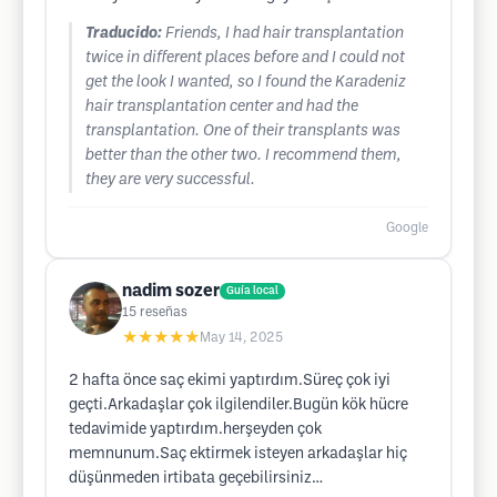
Traducido:
Friends, I had hair transplantation
twice in different places before and I could not
get the look I wanted, so I found the Karadeniz
hair transplantation center and had the
transplantation. One of their transplants was
better than the other two. I recommend them,
they are very successful.
Google
nadim sozer
Guía local
15
reseñas
★★★★★
May 14, 2025
2 hafta önce saç ekimi yaptırdım.Süreç çok iyi
geçti.Arkadaşlar çok ilgilendiler.Bugün kök hücre
tedavimide yaptırdım.herşeyden çok
memnunum.Saç ektirmek isteyen arkadaşlar hiç
düşünmeden irtibata geçebilirsiniz…