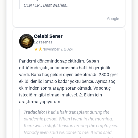
CENTER.. Best wishes..
Google
Celebi Sener
12
reseñas
★★
November 7, 2024
Pandemi döneminde saç ektirdim. Sabah
gittiğimde çalışanlar arasında hafif bi gerginlik
vardı. Bana hoş geldin diyen bile olmadı. 2300 gref
ekildi denildi ama o kadar yoktu bence. Ayrıca saç
ekiminden sonra arayıp soran olmadı. Ve sonuç
istediğim gibi olmadı malesef. 2. Ekim için
araştırma yapıyorum
Traducido:
I had a hair transplant during the
pandemic period. When I went in the morning,
there was a slight tension among the employees.
Nobody even said welcome to me. It was said