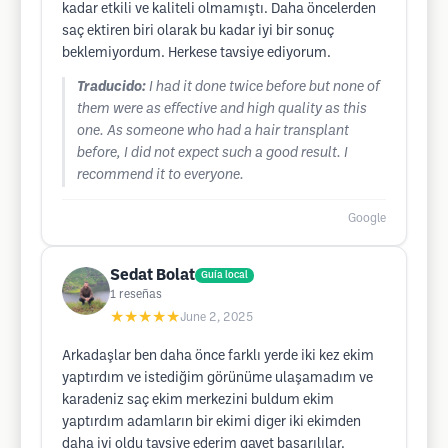
kadar etkili ve kaliteli olmamıştı. Daha öncelerden
saç ektiren biri olarak bu kadar iyi bir sonuç
beklemiyordum. Herkese tavsiye ediyorum.
Traducido:
I had it done twice before but none of
them were as effective and high quality as this
one. As someone who had a hair transplant
before, I did not expect such a good result. I
recommend it to everyone.
Google
Sedat Bolat
Guía local
1
reseñas
★★★★★
June 2, 2025
Arkadaşlar ben daha önce farklı yerde iki kez ekim
yaptırdım ve istediğim görünüme ulaşamadım ve
karadeniz saç ekim merkezini buldum ekim
yaptırdım adamların bir ekimi diger iki ekimden
daha iyi oldu tavsiye ederim gayet başarılılar.