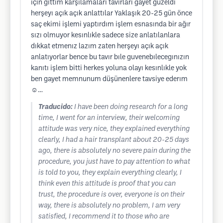
için gıttım karşılamaları tavırları gayet güzeldi
herşeyı açık açık anlattılar Yaklaşık 20-25 gün önce
saç ekimi işlemi yaptırdım işlem esnasında bir ağır
sızı olmuyor kesınlıkle sadece size anlatılanlara
dıkkat etmenız lazım zaten herşeyı açık açık
anlatıyorlar bence bu tavır bıle guvenebılecegınızın
kanıtı işlem bitti herkes yoluna olayı kesınlıkle yok
ben gayet memnunum düşünenlere tavsiye ederım
☺️…
Traducido:
I have been doing research for a long
time, I went for an interview, their welcoming
attitude was very nice, they explained everything
clearly, I had a hair transplant about 20-25 days
ago, there is absolutely no severe pain during the
procedure, you just have to pay attention to what
is told to you, they explain everything clearly, I
think even this attitude is proof that you can
trust, the procedure is over, everyone is on their
way, there is absolutely no problem, I am very
satisfied, I recommend it to those who are