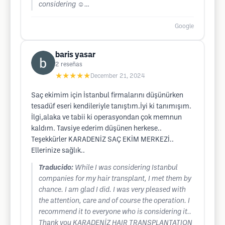
considering ☺️…
Google
baris yasar
2
reseñas
★★★★★
December 21, 2024
Saç ekimim için İstanbul firmalarını düşünürken
tesadüf eseri kendileriyle tanıştım.İyi ki tanımışım.
İlgi,alaka ve tabii ki operasyondan çok memnun
kaldım. Tavsiye ederim düşünen herkese..
Teşekkürler KARADENİZ SAÇ EKİM MERKEZİ..
Ellerinize sağlık..
Traducido:
While I was considering Istanbul
companies for my hair transplant, I met them by
chance. I am glad I did. I was very pleased with
the attention, care and of course the operation. I
recommend it to everyone who is considering it..
Thank you KARADENİZ HAIR TRANSPLANTATION