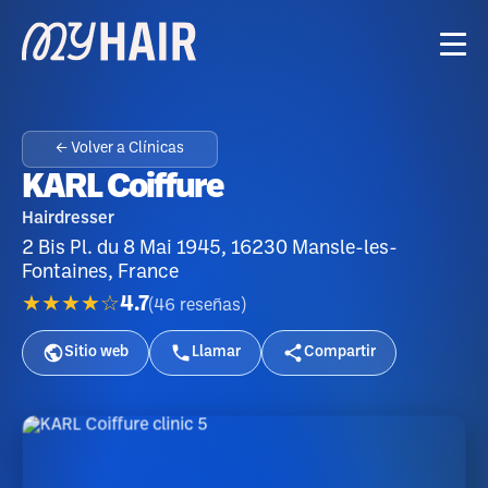
← Volver a Clínicas
KARL Coiffure
Hairdresser
2 Bis Pl. du 8 Mai 1945, 16230 Mansle-les-
Fontaines, France
★★★★☆
4.7
(
46
reseñas
)
Sitio web
Llamar
Compartir