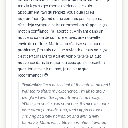
Je suis nouveau client dans le salon de coiffure et je
tenais à partager mon expérience. Je suis
absolument ravi du rendez-vous que j’ai eu
aujourd’hui. Quand on ne connais pas les gens,
c’est déjà sympa de dire comment on s’appelle, ça
met en confiance, j’ai apprécié. Arrivant dans un
nouveau salon de coiffure et avec une nouvelle
envie de coiffure, Mario a pu réaliser sans aucun
problème, j’en suis ravi. Je reviendrai vous voir, ça
c’est certain ! Merci Karl et Mario 👌👌👌 Et aux
nouveaux dans la région ou ceux qui se posent la
question de venir ou pas, je ne peux que
recommander 😎
Traducido:
I'm a new client at the hair salon and I
wanted to share my experience. I'm absolutely
delighted with the appointment I had today.
When you don't know someone, it's nice to share
your name; it builds trust, and I appreciated it.
Arriving at a new hair salon and with a new
hairstyle, Mario was able to complete it without