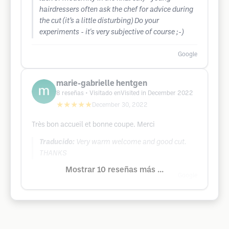
hairdressers often ask the chef for advice during
the cut (it’s a little disturbing) Do your
experiments - it's very subjective of course ;-)
Google
marie-gabrielle hentgen
8
reseñas
• Visitado enVisited in December 2022
★★★★★
December 30, 2022
Très bon accueil et bonne coupe. Merci
Traducido:
Very warm welcome and good cut.
THANKS
Mostrar 10 reseñas más ...
Google