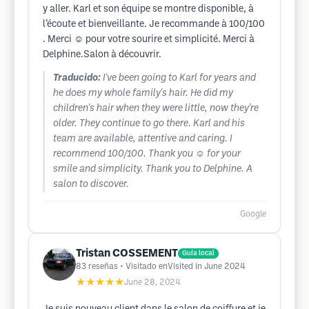
y aller. Karl et son équipe se montre disponible, à
l’écoute et bienveillante. Je recommande à 100/100
. Merci ☺️ pour votre sourire et simplicité. Merci à
Delphine.Salon à découvrir.
Traducido:
I've been going to Karl for years and
he does my whole family's hair. He did my
children's hair when they were little, now they're
older. They continue to go there. Karl and his
team are available, attentive and caring. I
recommend 100/100. Thank you ☺️ for your
smile and simplicity. Thank you to Delphine. A
salon to discover.
Google
Tristan COSSEMENT
Guía local
83
reseñas
• Visitado enVisited in June 2024
★★★★★
June 28, 2024