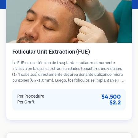
Follicular Unit Extraction (FUE)
La FUE es una técnica de trasplante capilar mínimamente
invasiva en la que se extraen unidades foliculares individuales
(1-4 cabellos) directamente del área donante utilizando micro
punzones (0.7-1.0mm). Luego, los folículos se implantan en las
áreas receptoras de calvicie. Este método deja cicatrices
diminutas y apenas visibles, y permite una curación más rápida
$4,500
Per Procedure
en comparación con los métodos de extracción de tiras.
$2.2
Per Graft