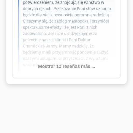
potwierdzeniem, że znajdują się Państwo w
dobrych rękach. Przekazanie Pani słów uznania
będzie dla niej z pewnością ogromną radością.
Cieszymy się, że zabieg mastopeksji przyniósł
spektakularne efekty i że jest Pani z nich
zadowolona. Jeszcze raz dziękujemy za
polecenie naszej kliniki i Pani Doktor
Chomickiej-Jandy. Mamy nadzieję, że
będziemy mieli przyjemność ponownie służyć
naszymi usługami w przyszłości. Z wyrazami
szacunku, Zespół Kliniki Promedion
Mostrar 10 reseñas más ...