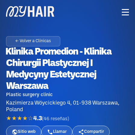
← Volver a Clínicas
️Klinika Promedion - Klinika
Chirurgii Plastycznej I
Medycyny Estetycznej
Warszawa
Plastic surgery clinic
Kazimierza Wóycickiego 4, 01-938 Warszawa,
Poland
★★★★☆
4.3
(
46
reseñas
)
Sitio web
Llamar
Compartir