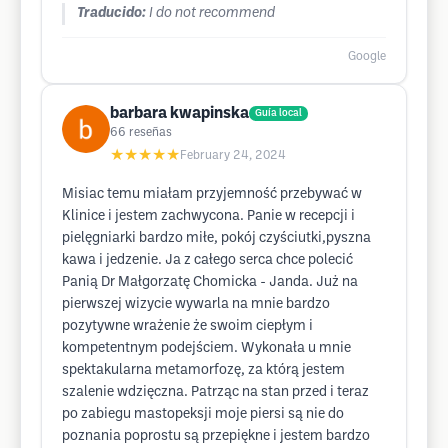
Traducido:
I do not recommend
Google
barbara kwapinska
Guía local
66
reseñas
★★★★★
February 24, 2024
Misiac temu miałam przyjemność przebywać w
Klinice i jestem zachwycona. Panie w recepcji i
pielęgniarki bardzo miłe, pokój czyściutki,pyszna
kawa i jedzenie. Ja z całego serca chce polecić
Panią Dr Małgorzatę Chomicka - Janda. Już na
pierwszej wizycie wywarla na mnie bardzo
pozytywne wrażenie że swoim ciepłym i
kompetentnym podejściem. Wykonała u mnie
spektakularna metamorfozę, za którą jestem
szalenie wdzięczna. Patrząc na stan przed i teraz
po zabiegu mastopeksji moje piersi są nie do
poznania poprostu są przepiękne i jestem bardzo