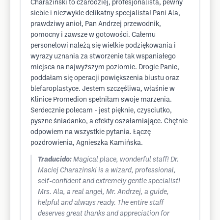
Charazinski to czarodziej, profesjonalista, pewny
siebie i niezwykle delikatny specjalista! Pani Ala,
prawdziwy anioł, Pan Andrzej przewodnik,
pomocny i zawsze w gotowości. Całemu
personelowi należą się wielkie podziękowania i
wyrazy uznania za stworzenie tak wspaniałego
miejsca na najwyższym poziomie. Drogie Panie,
poddałam się operacji powiększenia biustu oraz
blefaroplastyce. Jestem szczęśliwa, właśnie w
Klinice Promedion spełniłam swoje marzenia.
Serdecznie polecam - jest pięknie, czysciutko,
pyszne śniadanko, a efekty oszałamiające. Chętnie
odpowiem na wszystkie pytania. Łączę
pozdrowienia, Agnieszka Kamińska.
Traducido:
Magical place, wonderful staff! Dr.
Maciej Charazinski is a wizard, professional,
self-confident and extremely gentle specialist!
Mrs. Ala, a real angel, Mr. Andrzej, a guide,
helpful and always ready. The entire staff
deserves great thanks and appreciation for