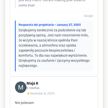
you very much! You are making your dreams
come true!
Google
Respuesta del propietario
• January 27, 2025
Dziękujemy serdecznie za podzielenie się tak
pozytywną opinią. Jest nam niezmiernie miło,
że wizyta w naszej klinice spełniła Pani
oczekiwania, a atmosfera oraz opieka
zapewniły poczucie bezpieczeństwa i
komfortu. To dla nas największe wyróżnienie.
Dziękujemy za zaufanie i życzymy wszystkiego
najlepszego.
Maja K
6
reseñas
★
December 8, 2024
Nie polecam