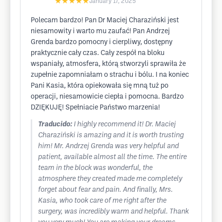
★★★★★
January 17, 2025
Polecam bardzo! Pan Dr Maciej Charaziński jest
niesamowity i warto mu zaufać! Pan Andrzej
Grenda bardzo pomocny i cierpliwy, dostępny
praktycznie cały czas. Cały zespół na bloku
wspaniały, atmosfera, którą stworzyli sprawiła że
zupełnie zapomniałam o strachu i bólu. I na koniec
Pani Kasia, która opiekowała się mną tuż po
operacji, niesamowicie ciepła i pomocna. Bardzo
DZIĘKUJĘ! Spełniacie Państwo marzenia!
Traducido:
I highly recommend it! Dr. Maciej
Charaziński is amazing and it is worth trusting
him! Mr. Andrzej Grenda was very helpful and
patient, available almost all the time. The entire
team in the block was wonderful, the
atmosphere they created made me completely
forget about fear and pain. And finally, Mrs.
Kasia, who took care of me right after the
surgery, was incredibly warm and helpful. Thank