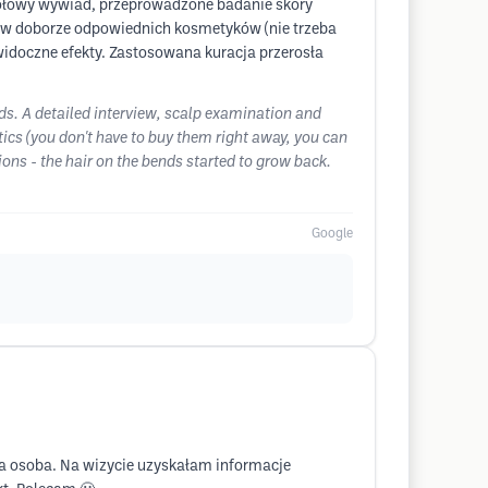
gółowy wywiad, przeprowadzone badanie skóry
w doborze odpowiednich kosmetyków (nie trzeba
widoczne efekty. Zastosowana kuracja przerosła
nds. A detailed interview, scalp examination and
ics (you don't have to buy them right away, you can
ons - the hair on the bends started to grow back.
Google
na osoba. Na wizycie uzyskałam informacje