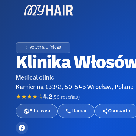
← Volver a Clínicas
Klinika Włosó
Medical clinic
Kamienna 133/2, 50-545 Wrocław, Poland
★★★★☆
4.2
(
59
reseñas
)
Sitio web
Llamar
Compartir