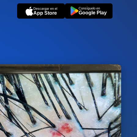
Consíguelo en
Descargar en el
Google Play
App Store