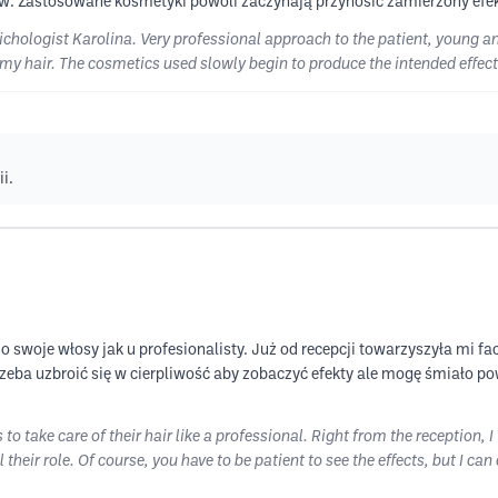
ów. Zastosowane kosmetyki powoli zaczynają przynosić zamierzony efe
Trichologist Karolina. Very professional approach to the patient, young an
y hair. The cosmetics used slowly begin to produce the intended effect.
i.
 o swoje włosy jak u profesionalisty. Już od recepcji towarzyszyła mi 
zeba uzbroić się w cierpliwość aby zobaczyć efekty ale mogę śmiało po
to take care of their hair like a professional. Right from the reception
l their role. Of course, you have to be patient to see the effects, but I c