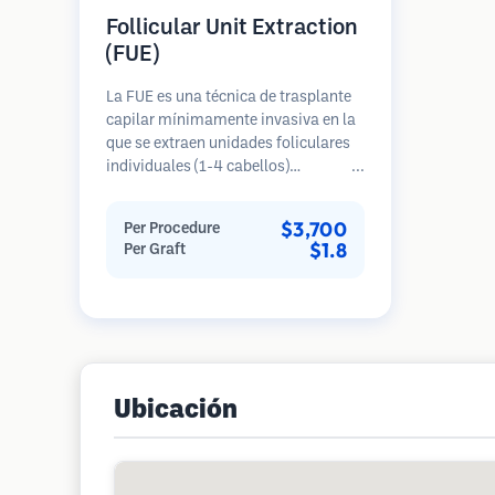
Follicular Unit Extraction
(FUE)
La FUE es una técnica de trasplante
capilar mínimamente invasiva en la
que se extraen unidades foliculares
individuales (1-4 cabellos)
directamente del área donante
utilizando micro punzones (0.7-
$3,700
Per Procedure
1.0mm). Luego, los folículos se
$1.8
Per Graft
implantan en las áreas receptoras de
calvicie. Este método deja cicatrices
diminutas y apenas visibles, y
permite una curación más rápida en
comparación con los métodos de
extracción de tiras.
Ubicación