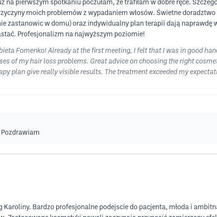
uż na pierwszym spotkaniu poczułam, że trafiłam w dobre ręce. Szcze
przyczyny moich problemów z wypadaniem włosów. Świetne doradztwo 
ie zastanowic w domu) oraz indywidualny plan terapii dają naprawdę 
astać. Profesjonalizm na najwyższym poziomie!
bieta Fomenko! Already at the first meeting, I felt that I was in good ha
es of my hair loss problems. Great advice on choosing the right cosmet
py plan give really visible results. The treatment exceeded my expectati
a. Pozdrawiam
 Karoliny. Bardzo profesjonalne podejscie do pacjenta, młoda i ambit