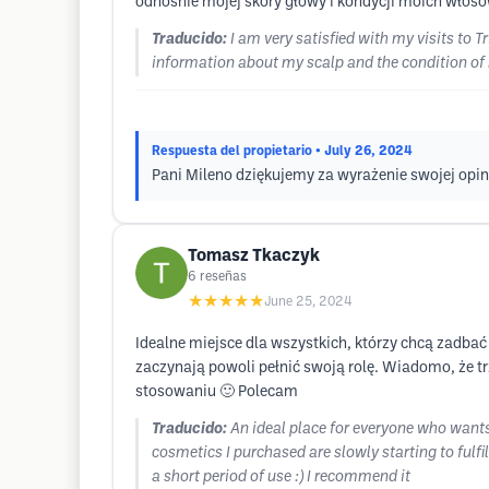
odnośnie mojej skóry głowy i kondycji moich włos
Traducido:
I am very satisfied with my visits to 
information about my scalp and the condition of m
Respuesta del propietario
• July 26, 2024
Pani Mileno dziękujemy za wyrażenie swojej opini
Tomasz Tkaczyk
6
reseñas
★★★★★
June 25, 2024
Idealne miejsce dla wszystkich, którzy chcą zadbać
zaczynają powoli pełnić swoją rolę. Wiadomo, że tr
stosowaniu 🙂 Polecam
Traducido:
An ideal place for everyone who wants 
cosmetics I purchased are slowly starting to fulfil
a short period of use :) I recommend it