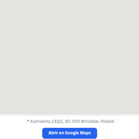
📍
Kamienna 133/2, 50-545 Wrocław, Poland
Abrir en Google Maps