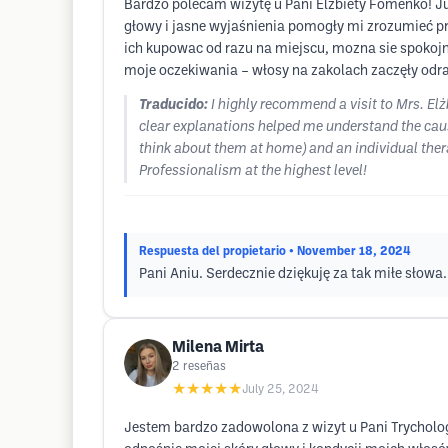
Bardzo polecam wizytę u Pani Elżbiety Fomenko! J
głowy i jasne wyjaśnienia pomogły mi zrozumieć 
ich kupowac od razu na miejscu, mozna sie spokojn
moje oczekiwania – włosy na zakolach zaczęły odr
Traducido:
I highly recommend a visit to Mrs. Elż
clear explanations helped me understand the caus
think about them at home) and an individual thera
Professionalism at the highest level!
Respuesta del propietario
• November 18, 2024
Pani Aniu. Serdecznie dziękuję za tak miłe słow
Milena Mirta
2
reseñas
★★★★★
July 25, 2024
Jestem bardzo zadowolona z wizyt u Pani Trycholog