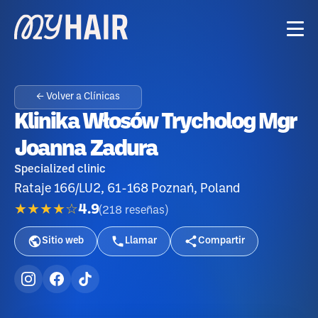
← Volver a Clínicas
Klinika Włosów Trycholog Mgr
Joanna Zadura
Specialized clinic
Rataje 166/LU2, 61-168 Poznań, Poland
★★★★☆
4.9
(
218
reseñas
)
Sitio web
Llamar
Compartir