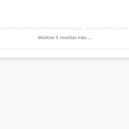
very attentive and has comfortable waiting area. Delicious coffee as well.
Mostrar 5 reseñas más ...