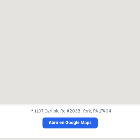
📍
1107 Carlisle Rd #203B, York, PA 17404
Abrir en Google Maps