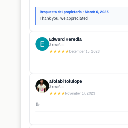
Respuesta del propietario
• March 6, 2025
Thank you, we appreciated
Edward Heredia
3
reseñas
★★★★★
December 15, 2023
afolabi tolulope
3
reseñas
★★★★
November 17, 2023
👍