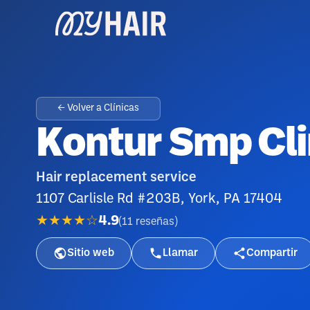
← Volver a Clínicas
Kontur Smp Clin
Hair replacement service
1107 Carlisle Rd #203B, York, PA 17404
★★★★☆
4.9
(
11
reseñas
)
Sitio web
Llamar
Compartir