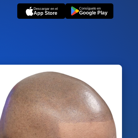
Consíguelo en
Descargar en el
Google Play
App Store