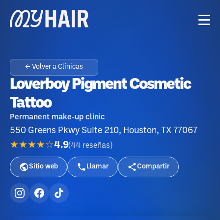
← Volver a Clínicas
Loverboy Pigment Cosmetic
Tattoo
Permanent make-up clinic
550 Greens Pkwy Suite 210, Houston, TX 77067
★★★★☆
4.9
(
44
reseñas
)
Sitio web
Llamar
Compartir