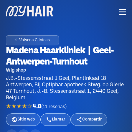
← Volver a Clínicas
Madena Haarkliniek | Geel-
Antwerpen-Turnhout
Wig shop
J.B.-Stessensstraat 1 Geel, Plantinkaai 18
Antwerpen, Bij Optiphar apotheek Stwg. op Gierle
47 Turnhout, J.-B. Stessensstraat 1, 2440 Geel,
Belgium
★★★★☆
4.8
(
11
reseñas
)
Sitio web
Llamar
Compartir