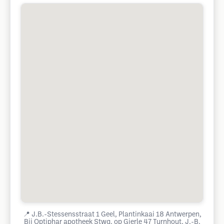
📍
J.B.-Stessensstraat 1 Geel, Plantinkaai 18 Antwerpen,
Bij Optiphar apotheek Stwg. op Gierle 47 Turnhout, J.-B.