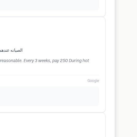
الصيانه عندهم غاليه ٢٥٠ انا اسويها برا ١٥٠ وشغله ممتاز لازم تخفضون الصيانه مومعقول كل ٣ اسابيع
t reasonable. Every 3 weeks, pay 250 During hot
Google