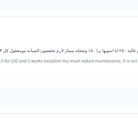
 ادفع ٢٥٠ واوقات الحر والرياضه بتكون اقل تماسك
 it for 150 and it works excellent You must reduce maintenance, it is no