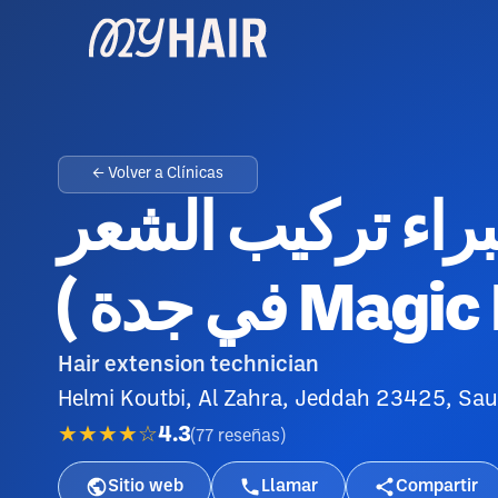
← Volver a Clínicas
براء تركيب الشعر
في جدة ) Mag
Hair extension technician
Helmi Koutbi, Al Zahra, Jeddah 23425, Sau
★★★★☆
4.3
(
77
reseñas
)
Sitio web
Llamar
Compartir