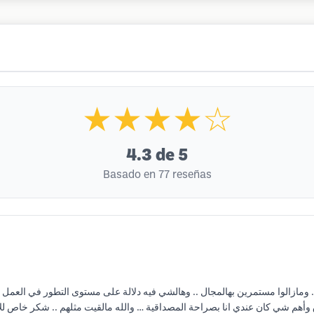
★★★★☆
4.3
de 5
Basado en 77 reseñas
كفي أن خبرتهم في هذا المجال أكثر من 25 سنة .. ومازالوا مستمرين بهالمجال .. وهالشي فيه دلالة على مستوى
 وأهم شي كان عندي انا بصراحة المصداقية … والله مالقيت مثلهم .. شكر خاص للأ