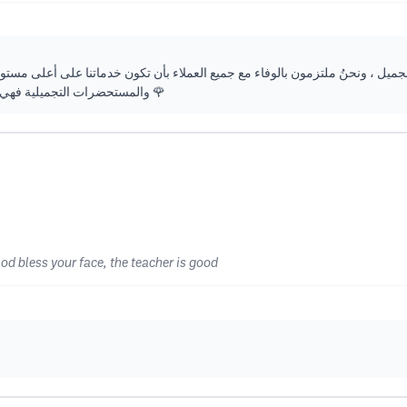
ميل ، ونحنُ ملتزمون بالوفاء مع جميع العملاء بأن تكون خدماتنا على أعلى مستو
والمستحضرات التجميلية فهي برسوم جداً قليلة مقارنةً بالغير .. ودمتم في خير وعافية 🌹
d bless your face, the teacher is good