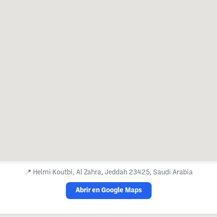
📍
Helmi Koutbi, Al Zahra, Jeddah 23425, Saudi Arabia
Abrir en Google Maps