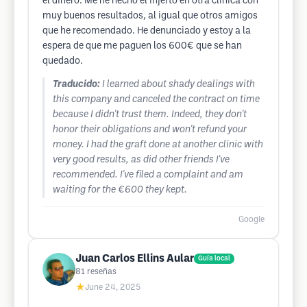
el dinero. Me he hecho el injerto en otra clinica con
muy buenos resultados, al igual que otros amigos
que he recomendado. He denunciado y estoy a la
espera de que me paguen los 600€ que se han
quedado.
Traducido:
I learned about shady dealings with
this company and canceled the contract on time
because I didn't trust them. Indeed, they don't
honor their obligations and won't refund your
money. I had the graft done at another clinic with
very good results, as did other friends I've
recommended. I've filed a complaint and am
waiting for the €600 they kept.
Google
Juan Carlos Ellins Aular
Guía local
81
reseñas
★
June 24, 2025