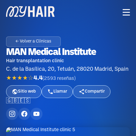
← Volver a Clínicas
MAN Medical Institute
Hair transplantation clinic
C. de la Basílica, 20, Tetuán, 28020 Madrid, Spain
★★★★☆
4.4
(
2593
reseñas
)
Sitio web
Llamar
Compartir
🇬🇧
🇪🇸