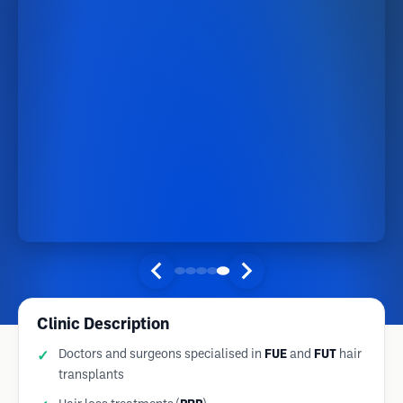
Clinic Description
Doctors and surgeons specialised in
FUE
and
FUT
hair
transplants