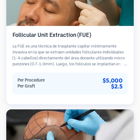
Follicular Unit Extraction (FUE)
La FUE es una técnica de trasplante capilar mínimamente
invasiva en la que se extraen unidades foliculares individuales
(1-4 cabellos) directamente del área donante utilizando micro
punzones (0.7-1.0mm). Luego, los folículos se implantan en las
áreas receptoras de calvicie. Este método deja cicatrices
diminutas y apenas visibles, y permite una curación más rápida
$5,000
Per Procedure
en comparación con los métodos de extracción de tiras.
$2.5
Per Graft