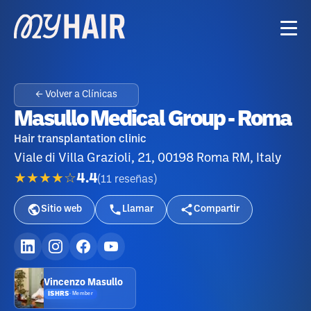
← Volver a Clínicas
Masullo Medical Group - Roma
Hair transplantation clinic
Viale di Villa Grazioli, 21, 00198 Roma RM, Italy
★★★★☆
4.4
(
11
reseñas
)
Sitio web
Llamar
Compartir
Vincenzo Masullo
ISHRS
·
Member