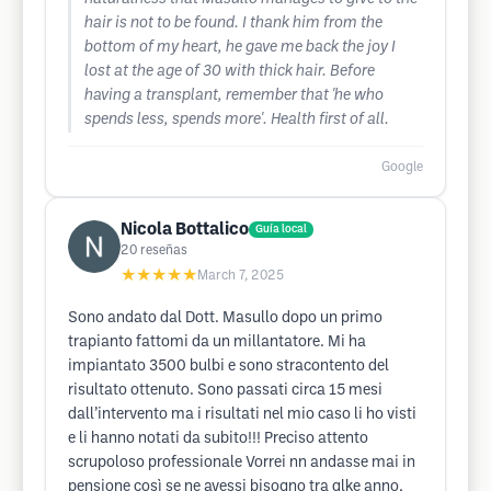
hair is not to be found. I thank him from the
bottom of my heart, he gave me back the joy I
lost at the age of 30 with thick hair. Before
having a transplant, remember that 'he who
spends less, spends more'. Health first of all.
Google
Nicola Bottalico
Guía local
20
reseñas
★★★★★
March 7, 2025
Sono andato dal Dott. Masullo dopo un primo
trapianto fattomi da un millantatore. Mi ha
impiantato 3500 bulbi e sono stracontento del
risultato ottenuto. Sono passati circa 15 mesi
dall’intervento ma i risultati nel mio caso li ho visti
e li hanno notati da subito!!! Preciso attento
scrupoloso professionale Vorrei nn andasse mai in
pensione così se ne avessi bisogno tra qlke anno,