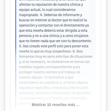
afectan la reputación de nuestra clínica y
equipo actual, lo cual consideramos
inapropiado. 4. Deberías de informarte y
buscar en Internet al doctor que te realizó la
operación y contactar con el directamente ya
que esta reseña debería estar dirigida a esta
persona y no a una clínica y a unos cirujanos
que no tienen nada que ver con tu descontento.
5. Has creado este perfil solo para poner esta
reseña lo que es muy sospechoso. 6. Nos
tomamos muy en serio este tipo de situaciones
y, si es necesario, no dudaremos en tomar las
medidas legales correspondientes para
proteger nuestro nombre y el trabajo de
nuestro equipo. Te invitamos a que
reconsideres tus palabras y, si tienes alguna
inquietud específica o necesitas información
adicional, estaremos encantados de ayudarte.
La transparencia y el respeto son esenciales
para nosotros.
Mostrar 10 reseñas más ...