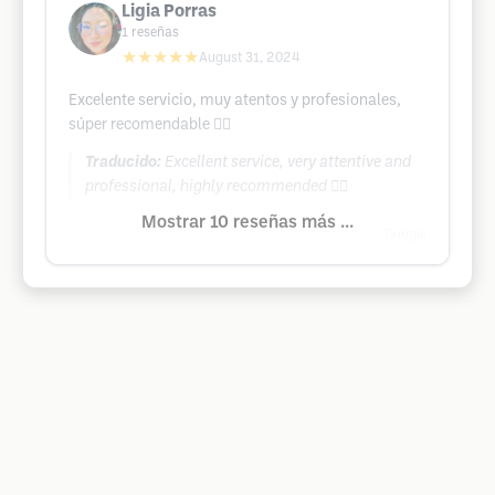
Ligia Porras
1
reseñas
★★★★★
August 31, 2024
Excelente servicio, muy atentos y profesionales,
súper recomendable 👌🏻
Traducido:
Excellent service, very attentive and
professional, highly recommended 👌🏻
Mostrar 10 reseñas más ...
Google