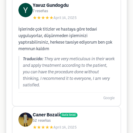
Yavuz Gundogdu
7
reseñas
★★★★★
April 14, 2025
İşlerinde çok titizler ve hastaya göre tedavi
uyguluyorlar, düşünmeden işleminizi
yaptırabilirsiniz, herkese tavsiye ediyorum ben çok
memnun kaldım
Traducido:
They are very meticulous in their work
and apply treatment according to the patient,
you can have the procedure done without
thinking, I recommend it to everyone, I am very
satisfied.
Google
Caner Bozali
Guía local
52
reseñas
★★★★★
April 14, 2025