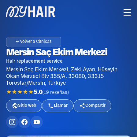
← Volver a Clínicas
Mersin Saç Ekim Merkezi
Hair replacement service
Mersin Saç Ekim Merkezi, Zeki Ayan, Hüseyin
Okan Merzeci Blv 355/A, 33080, 33315
Toroslar/Mersin, Türkiye
★★★★★
5.0
(
19
reseñas
)
Sitio web
Llamar
Compartir