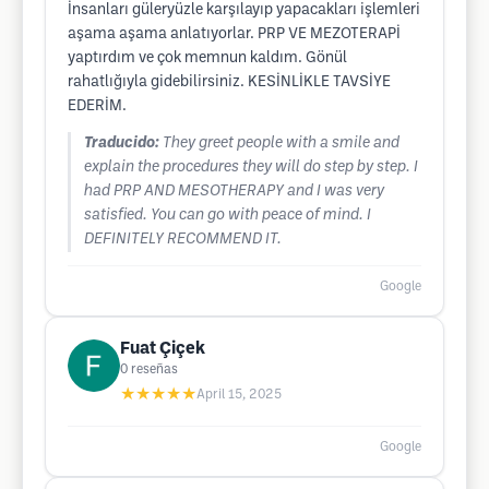
İnsanları güleryüzle karşılayıp yapacakları işlemleri
aşama aşama anlatıyorlar. PRP VE MEZOTERAPİ
yaptırdım ve çok memnun kaldım. Gönül
rahatlığıyla gidebilirsiniz. KESİNLİKLE TAVSİYE
EDERİM.
Traducido:
They greet people with a smile and
explain the procedures they will do step by step. I
had PRP AND MESOTHERAPY and I was very
satisfied. You can go with peace of mind. I
DEFINITELY RECOMMEND IT.
Google
Fuat Çiçek
0
reseñas
★★★★★
April 15, 2025
Google