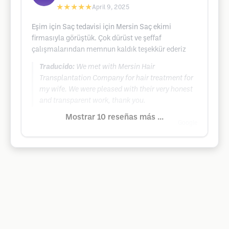
★★★★★
April 9, 2025
Eşim için Saç tedavisi için Mersin Saç ekimi
firmasıyla görüştük. Çok dürüst ve şeffaf
çalışmalarından memnun kaldık teşekkür ederiz
Traducido:
We met with Mersin Hair
Transplantation Company for hair treatment for
my wife. We were pleased with their very honest
and transparent work, thank you.
Mostrar 10 reseñas más ...
Google