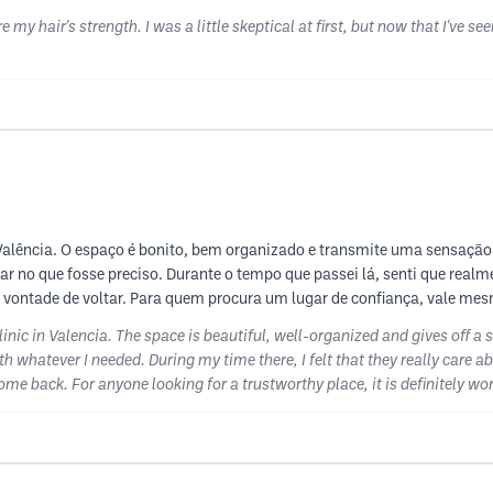
my hair's strength. I was a little skeptical at first, but now that I've see
 Valência. O espaço é bonito, bem organizado e transmite uma sensação
ar no que fosse preciso. Durante o tempo que passei lá, senti que rea
m vontade de voltar. Para quem procura um lugar de confiança, vale me
clinic in Valencia. The space is beautiful, well-organized and gives off 
ith whatever I needed. During my time there, I felt that they really care
ome back. For anyone looking for a trustworthy place, it is definitely wort