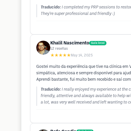
Traducido:
I completed my PRP sessions to restore 
They're super professional and friendly :)
Khalil Nascimento
Guía local
12
reseñas
★★★★★
May 14, 2025
Gostei muito da experiência que tive na clínica em
simpática, atenciosa e sempre disponível para ajud
Aprendi bastante, fui muito bem recebido e saí co
Traducido:
I really enjoyed my experience at the 
friendly, attentive and always available to help w
a lot, was very well received and left wanting to c