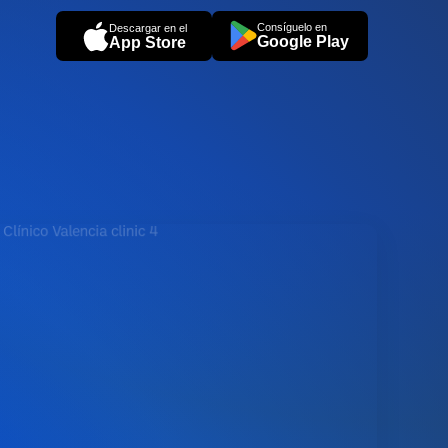
Consíguelo en
Descargar en el
Google Play
App Store