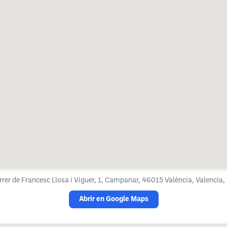
rrer de Francesc Llosa i Viguer, 1, Campanar, 46015 València, Valencia,
Abrir en Google Maps