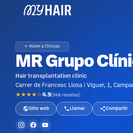
← Volver a Clínicas
MR Grupo Clíni
Hair transplantation clinic
Carrer de Francesc Llosa i Viguer, 1, Campa
★★★★☆
4.9
(
348
reseñas
)
Sitio web
Llamar
Compartir