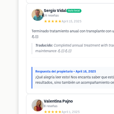
Sergio Vidal
Guía local
14
reseñas
★★★★★
April 15, 2025
Terminado tratamiento anual con transplante con u
💪🏻
Traducido:
Completed annual treatment with trans
maintenance 💪🏻💪🏻
Respuesta del propietario
• April 16, 2025
¡Qué alegría leer esto! Nos encanta saber que est
resultados, sino también un acompañamiento cerca
Valentina Pajno
8
reseñas
★★★★★
April 1, 2025