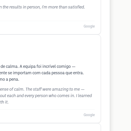
n the results in person, I'm more than satisfied.
Google
 de calma. A equipa foi incrível comigo —
lmente se importam com cada pessoa que entra.
smo a pena.
a sense of calm. The staff were amazing to me —
 about each and every person who comes in. I learned
h it.
Google