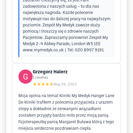
zaufanie! Cieszymy się, że jest Pani
zadowolona z naszych usług – to dla nas
największa nagroda. Każde polecenie
motywuje nas do dalszej pracy na najwyższym
poziomie. Zespół My Medyk zawsze służy
pomocą i troszczy się o zdrowie naszych
Pacjentów. Zapraszamy ponownie! Zespół My
Medyk 2-4 Abbey Parade, London W5 1EE
www.mymedyk.co.uk | Tel: 020 8997 9191
Grzegorz Halerz
1
reseñas
★★★★★
May 26, 2025
Moja opinia na temat kliniki My Medyk Hanger Lane
Do kliniki trafiłem z polecenia przyjaciela z urazem
stopy a dokładnie ze zerwanymi wiązadłami
zostałem przyjęty bardzo miło przez moją panią
fizjoterapeutkę panią Margaret Buława którą z tego
miejsca serdecznie pozdrawiam ciepła