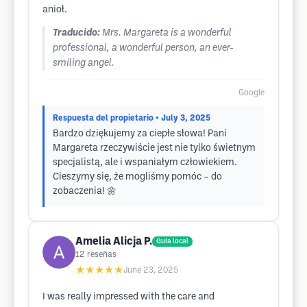
anioł.
Traducido:
Mrs. Margareta is a wonderful
professional, a wonderful person, an ever-
smiling angel.
Google
Respuesta del propietario
• July 3, 2025
Bardzo dziękujemy za ciepłe słowa! Pani
Margareta rzeczywiście jest nie tylko świetnym
specjalistą, ale i wspaniałym człowiekiem.
Cieszymy się, że mogliśmy pomóc – do
zobaczenia! 🌼
Amelia Alicja P.
Guía local
12
reseñas
★★★★★
June 23, 2025
I was really impressed with the care and