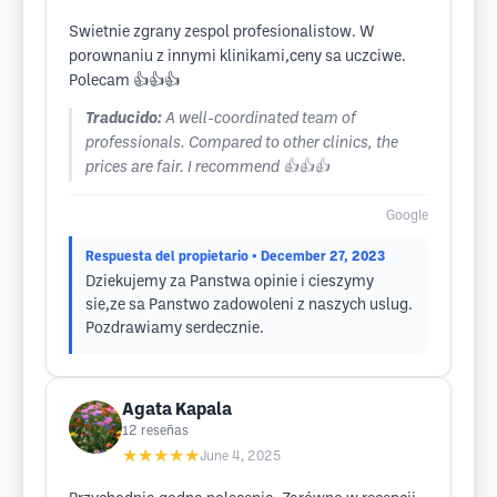
Swietnie zgrany zespol profesionalistow. W
porownaniu z innymi klinikami,ceny sa uczciwe.
Polecam 👍👍👍
Traducido:
A well-coordinated team of
professionals. Compared to other clinics, the
prices are fair. I recommend 👍👍👍
Google
Respuesta del propietario
• December 27, 2023
Dziekujemy za Panstwa opinie i cieszymy
sie,ze sa Panstwo zadowoleni z naszych uslug.
Pozdrawiamy serdecznie.
Agata Kapala
12
reseñas
★★★★★
June 4, 2025