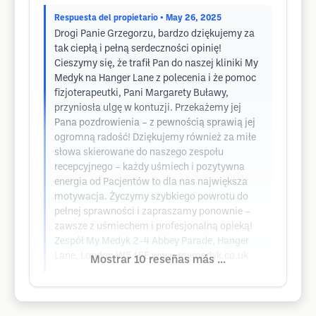
Respuesta del propietario
• May 26, 2025
Drogi Panie Grzegorzu, bardzo dziękujemy za
tak ciepłą i pełną serdeczności opinię!
Cieszymy się, że trafił Pan do naszej kliniki My
Medyk na Hanger Lane z polecenia i że pomoc
fizjoterapeutki, Pani Margarety Buławy,
przyniosła ulgę w kontuzji. Przekażemy jej
Pana pozdrowienia – z pewnością sprawią jej
ogromną radość! Dziękujemy również za miłe
słowa skierowane do naszego zespołu
recepcyjnego – każdy uśmiech i pozytywna
energia od Pacjentów to dla nas największa
motywacja. Życzymy szybkiego powrotu do
pełnej sprawności i zapraszamy ponownie –
zawsze z uśmiechem i profesjonalną opieką!
Zespół My Medyk 2-4 Abbey Parade, Hanger
Lane, London W5 1EE www.mymedyk.co.uk
Mostrar 10 reseñas más ...