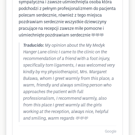
sympatyczna i zawsze uśmiechnięta osoba która
podchodzi z pełnym profesjonalizmem do pacjenta
polecam serdecznie, również z tego miejsca
pozdrawiam serdecznie wszystkie dziewczyny
pracujące na recepcji zawsze miłe pomocne i
uśmiechnięte pozdrawiam serdecznie 🫶🫶🫶
Traducido:
My opinion about the My Medyk
Hanger Lane clinic I came to the clinic on the
recommendation of a friend with a foot injury,
specifically torn ligaments, I was welcomed very
kindly by my physiotherapist, Mrs. Margaret
Buława, whom I greet warmly from this place, a
warm, friendly and always smiling person who
approaches the patient with full
professionalism, I recommend warmly, also
from this place I greet warmly all the girls
working at the reception, always nice, helpful
and smiling, warm regards 🫶🫶🫶
Google