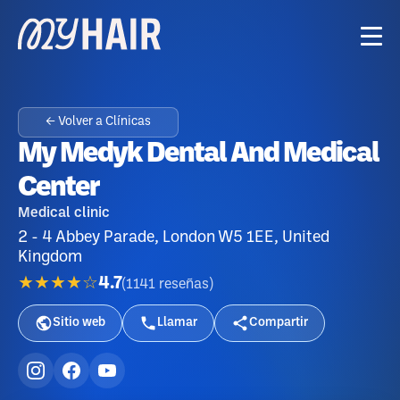
← Volver a Clínicas
My Medyk Dental And Medical
Center
Medical clinic
2 - 4 Abbey Parade, London W5 1EE, United
Kingdom
★★★★☆
4.7
(
1141
reseñas
)
Sitio web
Llamar
Compartir