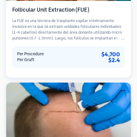
Follicular Unit Extraction (FUE)
La FUE es una técnica de trasplante capilar mínimamente
invasiva en la que se extraen unidades foliculares individuales
(1-4 cabellos) directamente del área donante utilizando micro
punzones (0.7-1.0mm). Luego, los folículos se implantan en las
áreas receptoras de calvicie. Este método deja cicatrices
diminutas y apenas visibles, y permite una curación más rápida
$4,700
Per Procedure
en comparación con los métodos de extracción de tiras.
$2.4
Per Graft