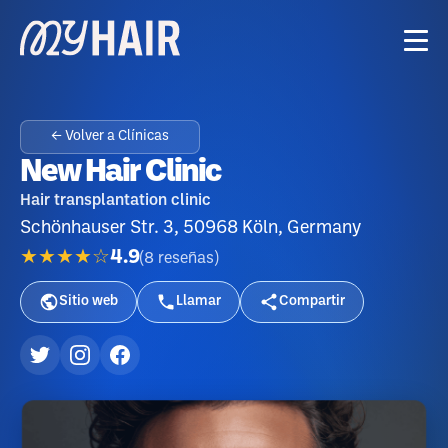
← Volver a Clínicas
New Hair Clinic
Hair transplantation clinic
Schönhauser Str. 3, 50968 Köln, Germany
★★★★☆
4.9
(
8
reseñas
)
Sitio web
Llamar
Compartir