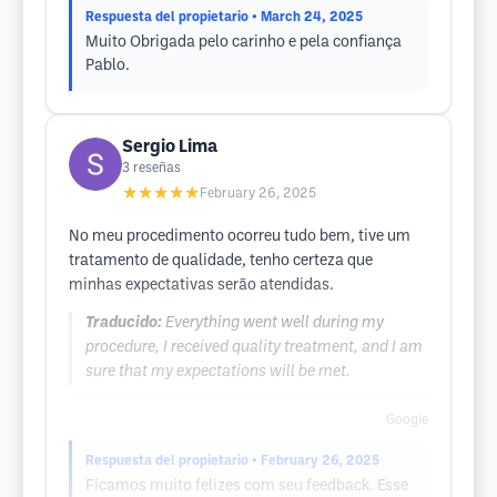
Respuesta del propietario
• March 24, 2025
Muito Obrigada pelo carinho e pela confiança
Pablo.
Sergio Lima
3
reseñas
★★★★★
February 26, 2025
No meu procedimento ocorreu tudo bem, tive um
tratamento de qualidade, tenho certeza que
minhas expectativas serão atendidas.
Traducido:
Everything went well during my
procedure, I received quality treatment, and I am
sure that my expectations will be met.
Google
Respuesta del propietario
• February 26, 2025
Ficamos muito felizes com seu feedback. Esse