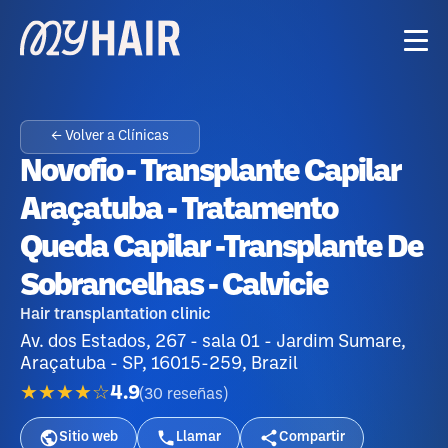
← Volver a Clínicas
Novofio - Transplante Capilar
Araçatuba - Tratamento
Queda Capilar -Transplante De
Sobrancelhas - Calvicie
Hair transplantation clinic
Av. dos Estados, 267 - sala 01 - Jardim Sumare,
Araçatuba - SP, 16015-259, Brazil
★★★★☆
4.9
(
30
reseñas
)
Sitio web
Llamar
Compartir