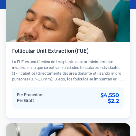
Follicular Unit Extraction (FUE)
La FUE es una técnica de trasplante capilar mínimamente
invasiva en la que se extraen unidades foliculares individuales
(1-4 cabellos) directamente del área donante utilizando micro
punzones (0.7-1.0mm). Luego, los folículos se implantan en las
áreas receptoras de calvicie. Este método deja cicatrices
diminutas y apenas visibles, y permite una curación más rápida
$4,550
Per Procedure
en comparación con los métodos de extracción de tiras.
$2.2
Per Graft