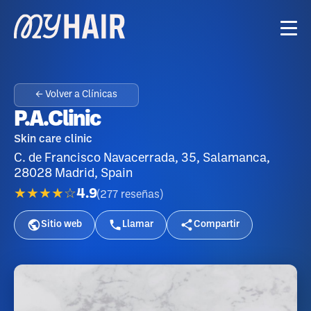
← Volver a Clínicas
P.A.Clinic
Skin care clinic
C. de Francisco Navacerrada, 35, Salamanca,
28028 Madrid, Spain
★★★★☆
4.9
(
277
reseñas
)
Sitio web
Llamar
Compartir