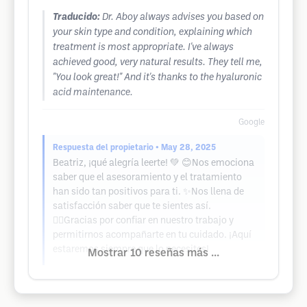
Traducido:
Dr. Aboy always advises you based on
your skin type and condition, explaining which
treatment is most appropriate. I've always
achieved good, very natural results. They tell me,
"You look great!" And it's thanks to the hyaluronic
acid maintenance.
Google
Respuesta del propietario
• May 28, 2025
Beatriz, ¡qué alegría leerte! 💚 😊Nos emociona
saber que el asesoramiento y el tratamiento
han sido tan positivos para ti. ✨Nos llena de
satisfacción saber que te sientes así.
🧖‍♀️Gracias por confiar en nuestro trabajo y
permitirnos acompañarte en tu cuidado. ¡Aquí
estaremos siempre que lo necesites!
Mostrar 10 reseñas más ...