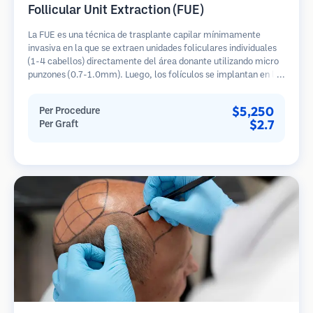
Follicular Unit Extraction (FUE)
La FUE es una técnica de trasplante capilar mínimamente
invasiva en la que se extraen unidades foliculares individuales
(1-4 cabellos) directamente del área donante utilizando micro
punzones (0.7-1.0mm). Luego, los folículos se implantan en las
áreas receptoras de calvicie. Este método deja cicatrices
diminutas y apenas visibles, y permite una curación más rápida
$5,250
Per Procedure
en comparación con los métodos de extracción de tiras.
$2.7
Per Graft